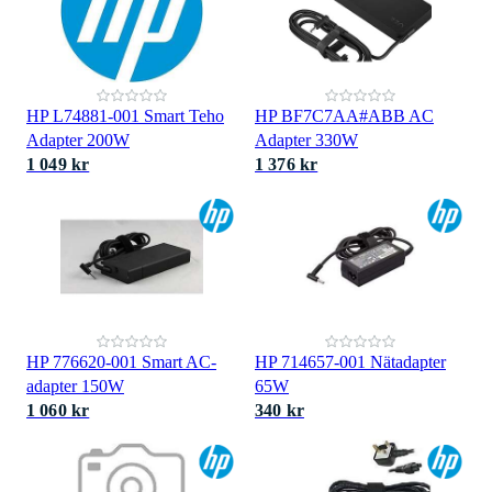
HP L74881-001 Smart Teho
HP BF7C7AA#ABB AC
Adapter 200W
Adapter 330W
1 049 kr
1 376 kr
HP 776620-001 Smart AC-
HP 714657-001 Nätadapter
adapter 150W
65W
1 060 kr
340 kr