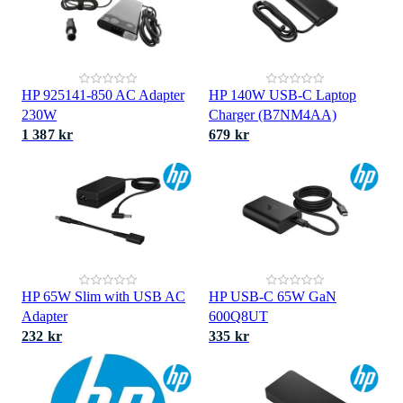
HP 925141-850 AC Adapter
HP 140W USB-C Laptop
230W
Charger (B7NM4AA)
1 387 kr
679 kr
HP 65W Slim with USB AC
HP USB-C 65W GaN
Adapter
600Q8UT
232 kr
335 kr