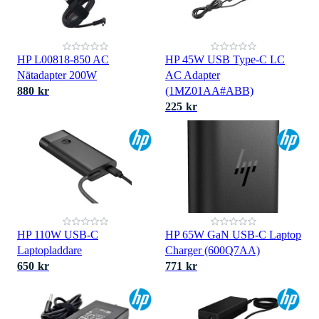
HP L00818-850 AC
HP 45W USB Type-C LC
Nätadapter 200W
AC Adapter
880 kr
(1MZ01AA#ABB)
225 kr
HP 110W USB-C
HP 65W GaN USB-C Laptop
Laptopladdare
Charger (600Q7AA)
650 kr
771 kr