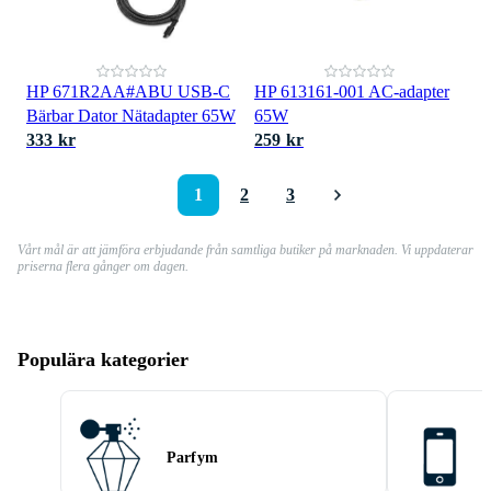
HP 671R2AA#ABU USB-C
HP 613161-001 AC-adapter
Bärbar Dator Nätadapter 65W
65W
333 kr
259 kr
1
2
3
Vårt mål är att jämföra erbjudande från samtliga butiker på marknaden. Vi uppdaterar
priserna flera gånger om dagen.
Populära kategorier
Parfym