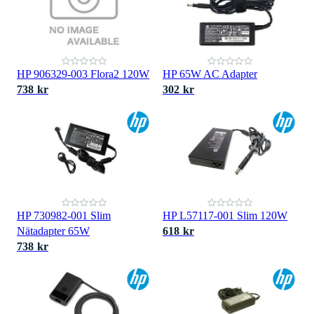
HP 906329-003 Flora2 120W
HP 65W AC Adapter
738 kr
302 kr
HP 730982-001 Slim
HP L57117-001 Slim 120W
Nätadapter 65W
618 kr
738 kr