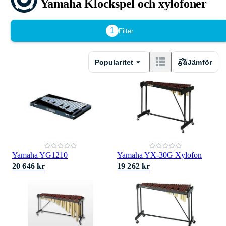
Yamaha Klockspel och xylofoner
1
Filter
Popularitet
Jämför
Yamaha YG1210
Yamaha YX-30G Xylofon
20 646 kr
19 262 kr