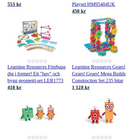
553 kr
Playset HM95404UK
450 kr
Learning Resources Fördjupa
Learning Resources Gears!
dig i former! Ett "hav" och
Gears! Gears! Mega Builds
bygg geometri-set LER1773
Construction Set 235 bitar
418 kr
1 128 kr