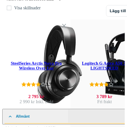
Visa skillnader
Lägg till
SteelSeries Arctis Nova Pro
Logitech G Astro A50 X
Wireless Over Ear
LIGHTSPEED
3.7
3.8
2 795 kr
3 789 kr
2 990 kr
Inkl. frakt
Fri frakt
Allmänt