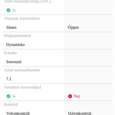
Aktiv brusreducering (ANC)
Ja
Akustisk konstruktion
Sluten
Öppen
Högtalarelement
Dynamiska
Kanaler
Surround
Antal surroundkanaler
7.1
Simulerat surroundljud
Ja
Nej
Kontroll
Volymkontroll
Volymkontroll