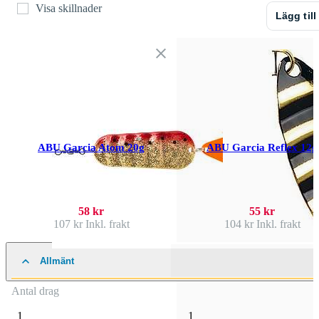
Visa skillnader
Lägg till
ABU Garcia Atom 20g
ABU Garcia Reflex 12g
58 kr
55 kr
107 kr
Inkl. frakt
104 kr
Inkl. frakt
Allmänt
Antal drag
1
1