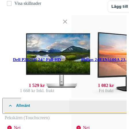
Visa skillnader
Lägg till
Dell P2425H 24" Full HD
Philips 24E1N1100A 23,8
1 529 kr
1 082 kr
1 668 kr
Inkl. frakt
Fri frakt
Allmänt
Pekskärm (Touchscreen)
Nej
Nej