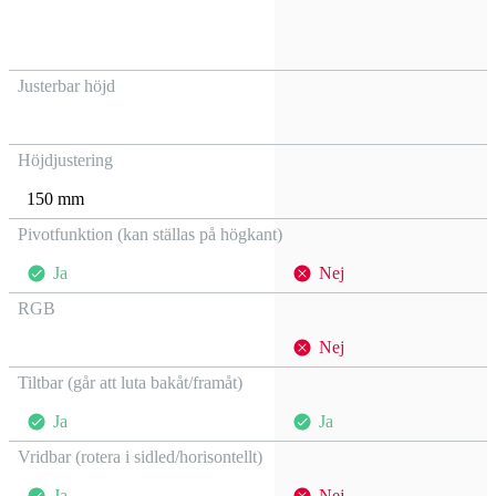
Justerbar höjd
Höjdjustering
150 mm
Pivotfunktion (kan ställas på högkant)
Ja
Nej
RGB
Nej
Tiltbar (går att luta bakåt/framåt)
Ja
Ja
Vridbar (rotera i sidled/horisontellt)
Ja
Nej