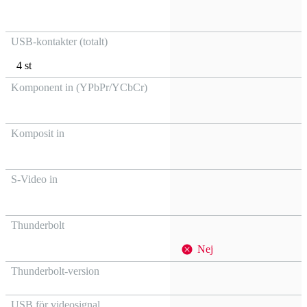
USB-kontakter (totalt)
4 st
Komponent in (YPbPr/YCbCr)
Komposit in
S-Video in
Thunderbolt
Nej
Thunderbolt-version
USB för videosignal