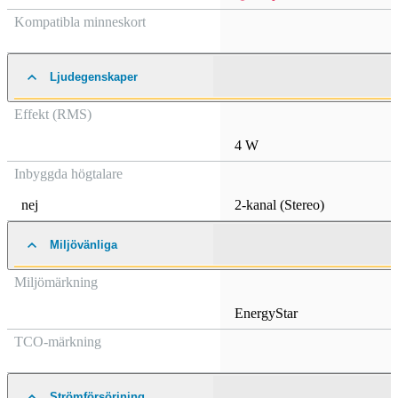
Kompatibla minneskort
Ljudegenskaper
Effekt (RMS)
4 W
Inbyggda högtalare
nej
2-kanal (Stereo)
Miljövänliga
Miljömärkning
EnergyStar
TCO-märkning
Strömförsörjning