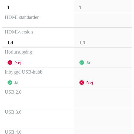
1
1
HDMI-standarder
HDMI-version
1.4
1.4
Hörlursutgång
Nej
Ja
Inbyggd USB-hubb
Ja
Nej
USB 2.0
USB 3.0
USB 4.0