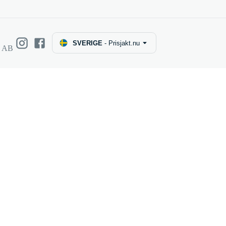
SVERIGE
-
Prisjakt.nu
e AB