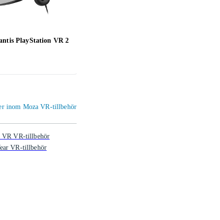
antis PlayStation VR 2
Kiwi Design Elite Head strap
Kiwi 
with battery (Quest 3)
Head 
599 kr
699 
ier inom Moza VR-tillbehör
 VR VR-tillbehör
ar VR-tillbehör