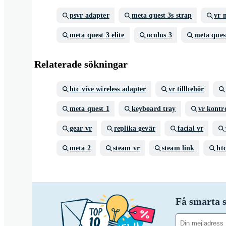
psvr adapter
meta quest 3s strap
vr 
meta quest 3 elite
oculus 3
meta ques
Relaterade sökningar
htc vive wireless adapter
vr tillbehör
meta quest 1
keyboard tray
vr kontro
gear vr
replika gevär
facial vr
meta 2
steam vr
steam link
htc
Få smarta s