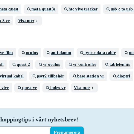
meta quest
meta quest3s
htc vive tracker
usb c to usb
t 3 vr
Visa mer
vr film
oculus
anti damm
type c data cable
qu
ll
quest 2
vr oculus
vr controller
tabletennis
virtual kabel
psvr2 tillbehör
base station vr
dioptri
 vive
quest vr
index vr
Visa mer
hoppingtips i vårt nyhetsbrev!
Prenumerera