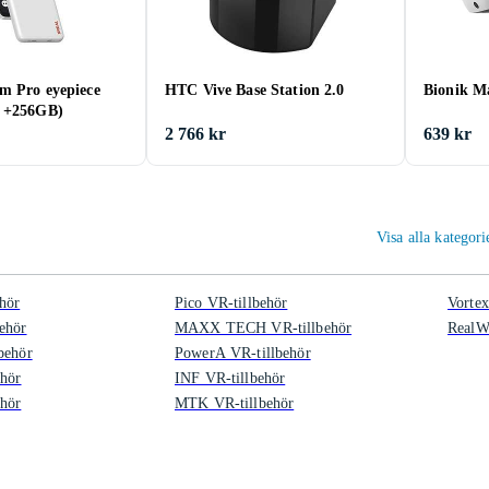
m Pro eyepiece
HTC Vive Base Station 2.0
Bionik M
B +256GB)
2 766 kr
639 kr
Visa alla kategor
hör
Pico VR-tillbehör
Vortex
ehör
MAXX TECH VR-tillbehör
RealWe
behör
PowerA VR-tillbehör
ehör
INF VR-tillbehör
ehör
MTK VR-tillbehör