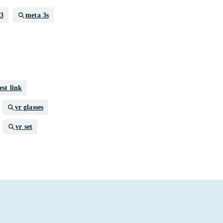
 3
meta 3s
est link
vr glasses
vr set