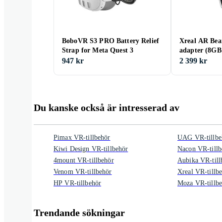
BoboVR S3 PRO Battery Relief
Xreal AR Bea
Strap for Meta Quest 3
adapter (8G
947 kr
2 399 kr
Du kanske också är intresserad av
Pimax VR-tillbehör
UAG VR-tillbe
Kiwi Design VR-tillbehör
Nacon VR-tillb
4mount VR-tillbehör
Aubika VR-till
Venom VR-tillbehör
Xreal VR-tillb
HP VR-tillbehör
Moza VR-tillb
Trendande sökningar