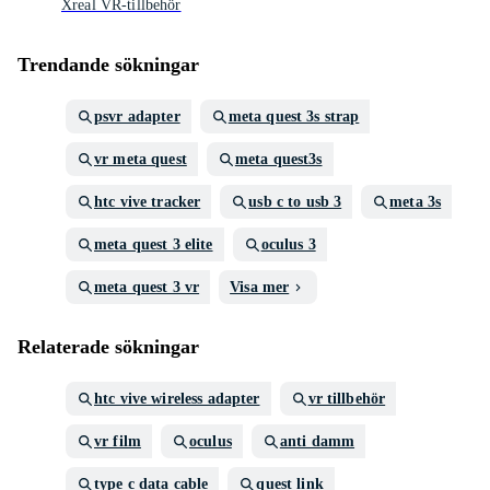
Xreal VR-tillbehör
Trendande sökningar
psvr adapter
meta quest 3s strap
vr meta quest
meta quest3s
htc vive tracker
usb c to usb 3
meta 3s
meta quest 3 elite
oculus 3
meta quest 3 vr
Visa mer
Relaterade sökningar
htc vive wireless adapter
vr tillbehör
vr film
oculus
anti damm
type c data cable
quest link