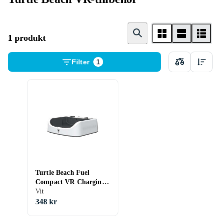
1 produkt
Filter
1
Turtle Beach Fuel
Compact VR Charging
Station for Meta Quest
Vit
2
348 kr