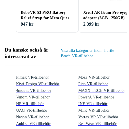
BoboVR S3 PRO Battery
Xreal AR Beam Pro eyepi
Relief Strap for Meta Quest
adapter (8GB +256GB)
3
947 kr
2 399 kr
Du kanske också är
Visa alla kategorier inom Turtle
intresserad av
Beach VR-tillbehör
Pimax VR-tillbehör
Moza VR-tillbehör
Kiwi Design VR-tillbehör
Pico VR-tillbehör
4mount VR-tillbehör
MAXX TECH VR-tillbehör
Venom VR-tillbehör
PowerA VR-tillbehör
HP VR-tillbehör
INF VR-tillbehör
UAG VR-tillbehör
MTK VR-tillbehör
Nacon VR-tillbehör
Vortex VR VR-tillbehör
Aubika VR-tillbehör
RealWear VR-tillbehör