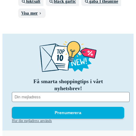
luktsalt
black garlic
gaba l theanine
Visa mer
Få smarta shoppingtips i vårt
nyhetsbrev!
Prenumerera
Hur din mejladress används