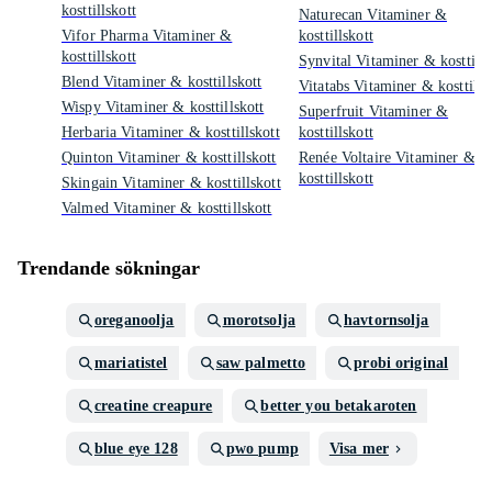
kosttillskott
Naturecan Vitaminer &
Vifor Pharma Vitaminer &
kosttillskott
kosttillskott
Synvital Vitaminer & kosttills
Blend Vitaminer & kosttillskott
Vitatabs Vitaminer & kosttills
Wispy Vitaminer & kosttillskott
Superfruit Vitaminer &
Herbaria Vitaminer & kosttillskott
kosttillskott
Quinton Vitaminer & kosttillskott
Renée Voltaire Vitaminer &
kosttillskott
Skingain Vitaminer & kosttillskott
Valmed Vitaminer & kosttillskott
Trendande sökningar
oreganoolja
morotsolja
havtornsolja
mariatistel
saw palmetto
probi original
creatine creapure
better you betakaroten
blue eye 128
pwo pump
Visa mer