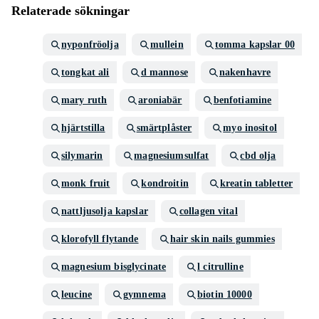
Relaterade sökningar
nyponfröolja
mullein
tomma kapslar 00
tongkat ali
d mannose
nakenhavre
mary ruth
aroniabär
benfotiamine
hjärtstilla
smärtplåster
myo inositol
silymarin
magnesiumsulfat
cbd olja
monk fruit
kondroitin
kreatin tabletter
nattljusolja kapslar
collagen vital
klorofyll flytande
hair skin nails gummies
magnesium bisglycinate
l citrulline
leucine
gymnema
biotin 10000