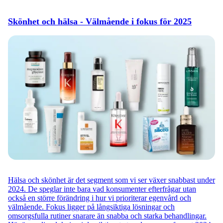
Skönhet och hälsa - Välmående i fokus för 2025
Hälsa och skönhet är det segment som vi ser växer snabbast under
2024. De speglar inte bara vad konsumenter efterfrågar utan
också en större förändring i hur vi prioriterar egenvård och
välmående. Fokus ligger på långsiktiga lösningar och
omsorgsfulla rutiner snarare än snabba och starka behandlingar.