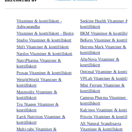
Vitaminer & kosttillskott -
Seeking Health Vitaminer &
Ashwagandha
kosttillskott
Vitaminer & kosttillskott - Biotin
BKM Vitaminer & kosttillskot
Studio Vitaminer & kosttillskott
BeKeto Vitaminer & kosttillsk
Shift Vitaminer & kosttillskott
Herrens Mark Vitaminer &
kosttillskott
Nardos Vitaminer & kosttillskott
AfteNova Vitaminer &
NutriPharma Vitaminer &
kosttillskott
kosttillskott
Optimal Vitaminer & kosttills
Prosan Vitaminer & kosttillskott
VPLab Vitaminer & kosttillsk
WeightWorld Vitaminer &
kosttillskott
Mini Ferrum Vitaminer &
kosttillskott
Maxmedix Vitaminer &
kosttillskott
Campus Pharma Vitaminer &
kosttillskott
Tru Niagen Vitaminer &
kosttillskott
Kalcipos Vitaminer & kosttills
Earth Nutrition Vitaminer &
Priorin Vitaminer & kosttillsk
kosttillskott
All Natural Scandinavia
Multi-tabs Vitaminer &
Vitaminer & kosttillskott