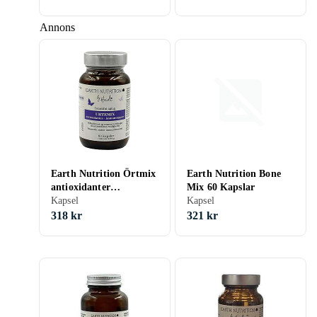
Annons
Earth Nutrition Örtmix
Earth Nutrition Bone
antioxidanter
Mix 60 Kapslar
immunsupport 60
Kapsel
Kapsel
kapslar
318 kr
321 kr