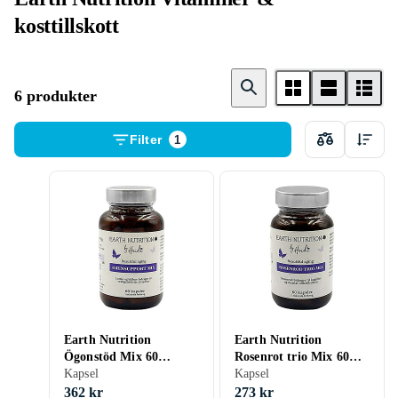
kosttillskott
6 produkter
Filter
1
Earth Nutrition
Earth Nutrition
Ögonstöd Mix 60
Rosenrot trio Mix 60
Capsules
Kapsel
Capsules
Kapsel
362 kr
273 kr