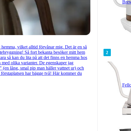
Brew
 hemma, vilket alltid förvånar mig. Det är en så
/tebryggning! Så fort bekanta besöker mitt hem
2
ra så kan du lita på att det finns en hemma hos
a med olika varianter. De egenskaper jag
" (en lång, smal pip man häller vattnet ur) och
 förstaplatsen har bägge två! Här kommer du
Fell