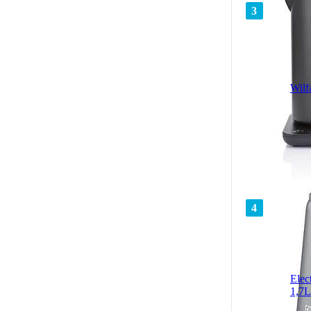
3
Wil
4
Elec
1,7L