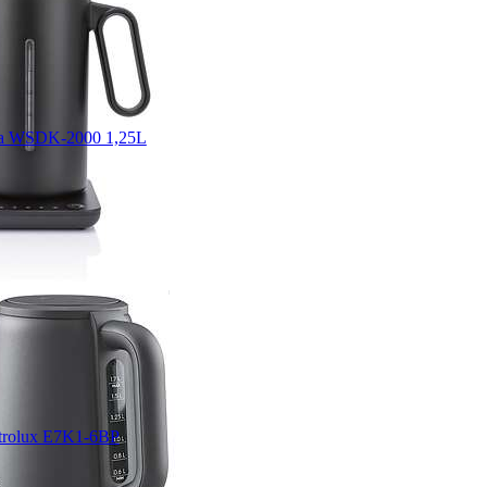
fa WSDK-2000 1,25L
trolux E7K1-6BP