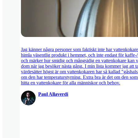
Jag känner några personer som faktiskt inte har vattenkokare
himla väsentlig produkt i hemmet, och inte endast för kaffe-
och märker hur smidig och mångsidig en vattenkokare kan va
dom när jag besöker nästa gång. I min lista kommer jag att t
värdesätter högst är om vattenkokaren har så kallad "gåshals
om den har temperaturstyrning. Extra bra är det om den som
hitta en vattenkokare för alla människor och behov.
Paul Allaverdi