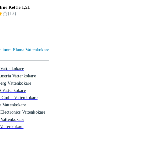
line Kettle 1,5L
Fellow Stagg EKG Pro 0,9L
Russe
(
13
)
1 647 kr
499 
er inom Flama Vattenkokare
 Vattenkokare
Austria Vattenkokare
erg Vattenkokare
 Vattenkokare
a Gmbh Vattenkokare
u Vattenkokare
Electronics Vattenkokare
 Vattenkokare
Vattenkokare