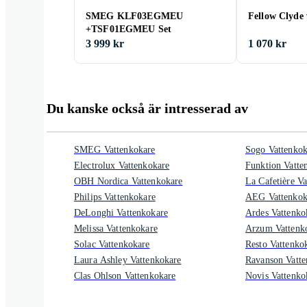
SMEG KLF03EGMEU
Fellow Clyde 
+TSF01EGMEU Set
3 999 kr
1 070 kr
Du kanske också är intresserad av
SMEG Vattenkokare
Sogo Vattenkok
Electrolux Vattenkokare
Funktion Vatte
OBH Nordica Vattenkokare
La Cafetière V
Philips Vattenkokare
AEG Vattenkok
DeLonghi Vattenkokare
Ardes Vattenko
Melissa Vattenkokare
Arzum Vattenk
Solac Vattenkokare
Resto Vattenko
Laura Ashley Vattenkokare
Ravanson Vatte
Clas Ohlson Vattenkokare
Novis Vattenko