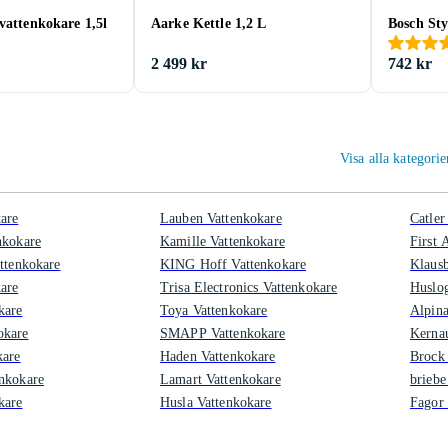
vattenkokare 1,5l
Aarke Kettle 1,2 L
Bosch Sty
2 499 kr
742 kr
Visa alla kategori
are
Lauben Vattenkokare
Catler
nkokare
Kamille Vattenkokare
First 
attenkokare
KING Hoff Vattenkokare
Klausb
are
Trisa Electronics Vattenkokare
Huslog
kare
Toya Vattenkokare
Alpin
okare
SMAPP Vattenkokare
Kerna
kare
Haden Vattenkokare
Brock 
nkokare
Lamart Vattenkokare
briebe
kare
Husla Vattenkokare
Fagor 