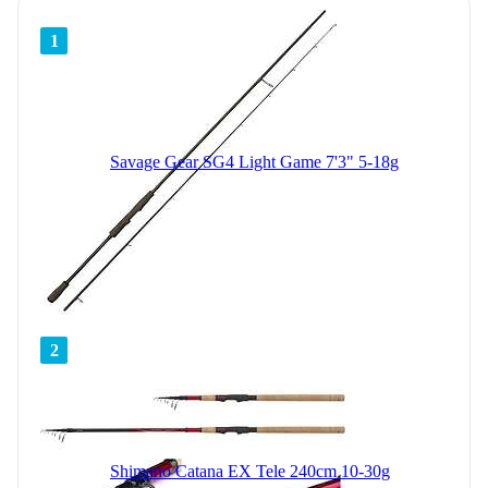
1
Savage Gear SG4 Light Game 7'3" 5-18g
2
Shimano Catana EX Tele 240cm 10-30g