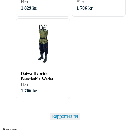
Herr
Grönt EU 45-46 Man
Herr
1 829 kr
1 706 kr
Daiwa Hybride
Breathable Wader
Grönt EU 43-44 Man
Herr
1 706 kr
Rapportera fel
Annons