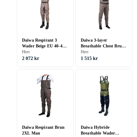
Daiwa Respirant 3
Daiwa 3-layer
Wader Beige EU 40-41
Breathable Chest Brun
Man
Herr
EU 40-41 Man
Herr
2 072 kr
1 515 kr
Daiwa Respirant Brun
Daiwa Hybride
2XL Man
Breathable Wader