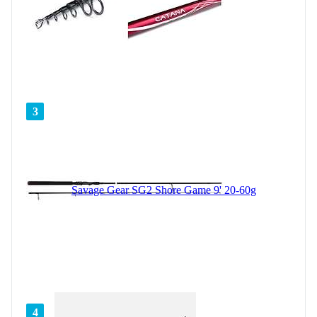
3
Savage Gear SG2 Shore Game 9' 20-60g
4