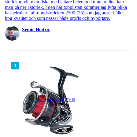
storlekar, vill man fiska med lättare beten och tunnare lina kan
man gå ner i storlek. I den här topplistan kommer jag lyfta olika
haspelrullar i allroundstorleken 2500 (25) som jag anser håller
hög kvalitet och som passar både proffs och nybörjare.
Semir Hodzic
1
Daiwa Fuego LT 2500