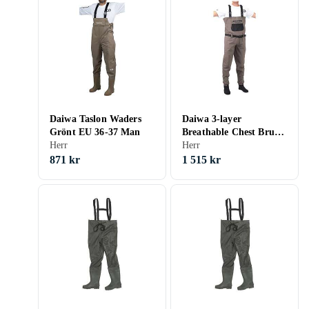
Daiwa Taslon Waders
Daiwa 3-layer
Grönt EU 36-37 Man
Breathable Chest Brun
Herr
EU 42-43 Man
Herr
871 kr
1 515 kr