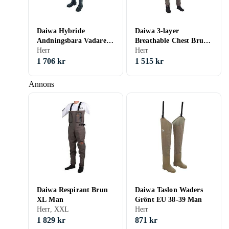
Daiwa Hybride
Daiwa 3-layer
Andningsbara Vadare
Breathable Chest Brun
(Herr)
Herr
EU 38-39 Man
Herr
1 706 kr
1 515 kr
Annons
Daiwa Respirant Brun
Daiwa Taslon Waders
XL Man
Grönt EU 38-39 Man
Herr, XXL
Herr
1 829 kr
871 kr