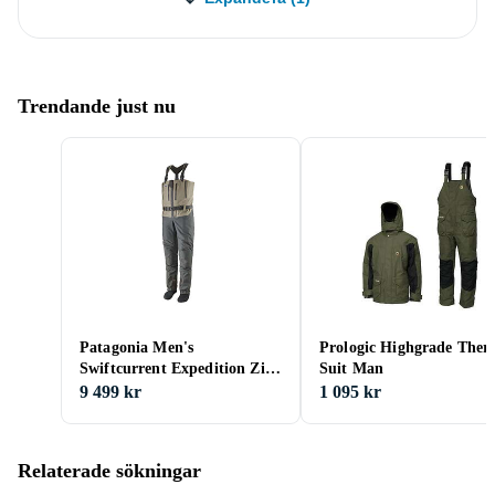
Trendande just nu
Patagonia Men's
Prologic Highgrade The
Swiftcurrent Expedition Zip
Suit Man
Front Waders
9 499 kr
1 095 kr
Relaterade sökningar