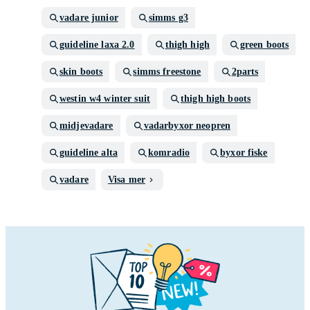
vadare junior
simms g3
guideline laxa 2.0
thigh high
green boots
skin boots
simms freestone
2parts
westin w4 winter suit
thigh high boots
midjevadare
vadarbyxor neopren
guideline alta
komradio
byxor fiske
vadare
Visa mer