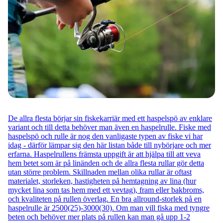
De allra flesta börjar sin fiskekarriär med ett haspelspö av enklare
variant och till detta behöver man även en haspelrulle. Fiske med
haspelspö och rulle är nog den vanligaste typen av fiske vi har
idag - därför lämpar sig den här listan både till nybörjare och mer
erfarna. Haspelrullens främsta uppgift är att hjälpa till att veva
hem betet som är på linänden och de allra flesta rullar gör detta
utan större problem. Skillnaden mellan olika rullar är oftast
materialet, storleken, hastigheten på hemtagning av lina (hur
mycket lina som tas hem med ett vevtag), fram eller bakbroms,
och kvaliteten på rullen överlag. En bra allround-storlek på en
haspelrulle är 2500(25)-3000(30). Om man vill fiska med tyngre
beten och behöver mer plats på rullen kan man gå upp 1-2