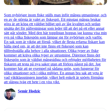
Som nybörjare inom fiske ställs man inför många utmaningar, och
en av de största är valet av fiskespö. Ett misstag många brukar
göra är att köpa ett väldigt billigt spö av låg kvalitet och sedan
utsätta det för påfrestningar som leder till att det på ett eller annat
sätt går sönder. Med den här topplistan hoppas jag kunna visa min
syn på vilka fiskespön som lämpar sig för nybörjare och varför.
En sak som är viktig att förstå, vilket de flesta erfarna fiskare kan
hålla med om, är att det inte finns ett fiskespö som kan
tillfredsställa alla behov i alla situationer. Olika typer av fiske
kommer att kräva olika typer av utrustning. Däremot finns det
fiskespön som är väldigt mångsidiga och erbjuder möjligheten för
fiskaren att testa på nya saker utan att förlora något på det. Jag
kommer här att ge exempel på sådana spön, som fungerar för
olika situationer och i olika miljöer. En annan bra sak att veta är
vad viktklassningen innebär, vilket helt enkelt är spöets förmåga
att slänga iväg ett bete i en viss vikt.
Semir Hodzic