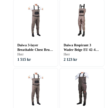
Daiwa 3-layer
Daiwa Respirant 3
Breathable Chest Brun
Wader Beige EU 42-43
EU 44-45 Man
Herr
Man
Herr
1 515 kr
2 123 kr