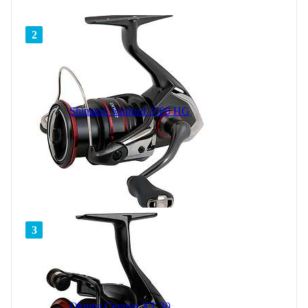
2
Shimano Vanford 2500 HG
3
Okuma Ceymar XT 30