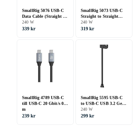
SmallRig 5076 USB-C
SmallRig 5073 USB-C
Data Cable (Straight to
Straight to Straight
Angled, 60cm (40Gbps
240 W
Cable, 35cm (40Gbps +
240 W
240W 8K)
240W + 8K)
339 kr
319 kr
SmallRig 4789 USB-C
SmallRig 5595 USB-C
till USB-C 20 Gbit/s 0.6
to USB-C USB 3.2 Gen
m
2x2 0.14 m
240 W
239 kr
299 kr