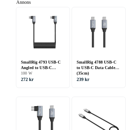
Annons
SmallRig 4793 USB-C
SmallRig 4788 USB-C
Angled to USB-C
to USB-C Data Cable
Angled Coiled Data
100 W
(35cm)
Cable
272 kr
239 kr