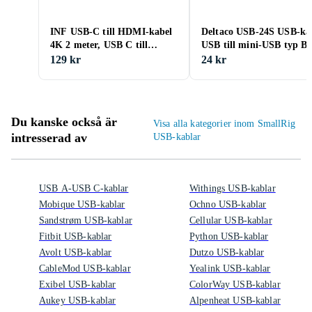
INF USB-C till HDMI-kabel
Deltaco USB-24S USB-ka
4K 2 meter, USB C till
USB till mini-USB typ B
HDMI-kabel, UHD 4K 30Hz,
129 kr
24 kr
USB typ C till HDMI-
adapterkabel, 2 meter
Du kanske också är
Visa alla kategorier inom SmallRig
intresserad av
USB-kablar
USB A-USB C-kablar
Withings USB-kablar
Mobique USB-kablar
Ochno USB-kablar
Sandstrøm USB-kablar
Cellular USB-kablar
Fitbit USB-kablar
Python USB-kablar
Avolt USB-kablar
Dutzo USB-kablar
CableMod USB-kablar
Yealink USB-kablar
Exibel USB-kablar
ColorWay USB-kablar
Aukey USB-kablar
Alpenheat USB-kablar