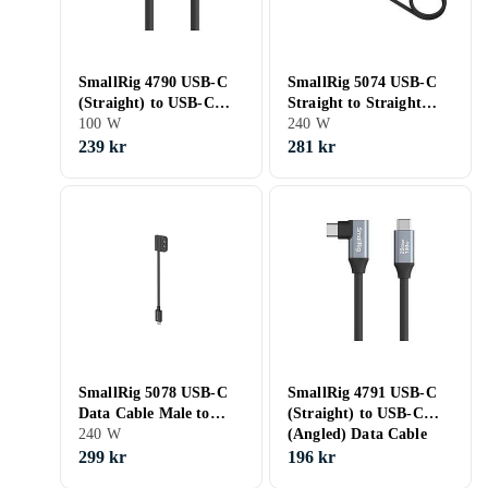
SmallRig 4790 USB-C
SmallRig 5074 USB-C
(Straight) to USB-C
Straight to Straight
(Angled) Data Cable
100 W
Cable, 60cm (40Gbps +
240 W
35cm
240W + 8K)
239 kr
281 kr
SmallRig 5078 USB-C
SmallRig 4791 USB-C
Data Cable Male to
(Straight) to USB-C
Female
240 W
(Angled) Data Cable
60cm
299 kr
196 kr