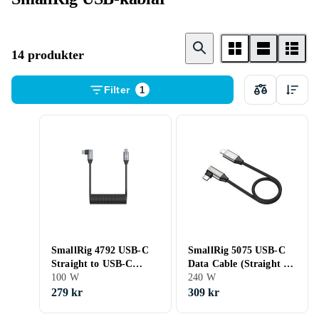
14 produkter
Filter
1
SmallRig 4792 USB-C
SmallRig 5075 USB-C
Straight to USB-C
Data Cable (Straight to
Angled Coiled Data
100 W
Angled, 35cm (40Gbps
240 W
Cable
240W 8K)
279 kr
309 kr