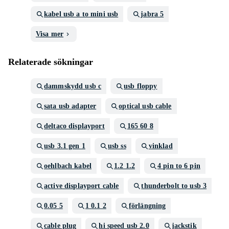
kabel usb a to mini usb
jabra 5
Visa mer
Relaterade sökningar
dammskydd usb c
usb floppy
sata usb adapter
optical usb cable
deltaco displayport
165 60 8
usb 3.1 gen 1
usb ss
vinklad
oehlbach kabel
1.2 1.2
4 pin to 6 pin
active displayport cable
thunderbolt to usb 3
0.05 5
1 0.1 2
förlängning
cable plug
hi speed usb 2.0
jackstik