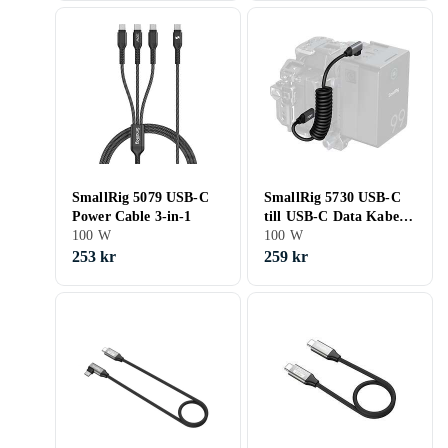
SmallRig 5079 USB-C
SmallRig 5730 USB-C
Power Cable 3-in-1
till USB-C Data Kabel
100 W
Virvad Anglad
100 W
253 kr
259 kr