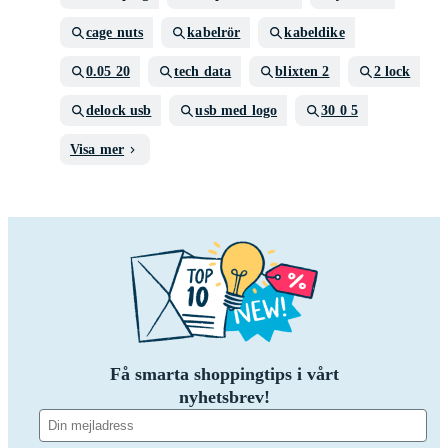
cage nuts
kabelrör
kabeldike
0.05 20
tech data
blixten 2
2 lock
delock usb
usb med logo
30 0 5
Visa mer
Få smarta shoppingtips i vårt
nyhetsbrev!