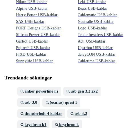
Nikon USB-kablar
Leki USB-kablar
Alpine USB-kablar
Beats USB-kablar
Harry Potter USB-kablar
Cablematic USB-kablar
SAS USB-kablar
Neutralle USB-kablar
PORT Designs USB-kablar
Logo USB-kablar
Silicon Power USB-kablar
Trade Invaders USB-kablar
Garbot USB-kablar
Act. USB-kablar
Fujitech USB-kablar
Upström USB-kablar
FIXD USB-kablar
deleyCON USB-kablar
Sunnylife USB-kablar
Cabletime USB-kablar
Trendande sökningar
anker powerline iii
usb gen 3.2 2x2
usb 3.0
(oculus) quest 3
thunderbolt 4 kablar
usb 3.2
keychron k1
keychron k