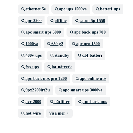
ethernet 5e
apc ups 1500va
batteri ups
apc 2200
offline
eaton 5p 1550
apc smart ups 5000
apc back ups 700
1000va
650 g2
apc pro 1500
400v ups
standby
c14 batteri
fsp ups
iot nätverk
apc back ups pro 1200
apc online ups
9px2200irt2u
apc smart ups 3000va
avr 2000
nätfilter
apc back-ups
hot wire
Visa mer