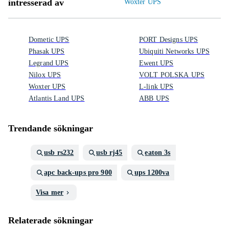
intresserad av
Woxter UPS
Dometic UPS
PORT Designs UPS
Phasak UPS
Ubiquiti Networks UPS
Legrand UPS
Ewent UPS
Nilox UPS
VOLT POLSKA UPS
Woxter UPS
L-link UPS
Atlantis Land UPS
ABB UPS
Trendande sökningar
usb rs232
usb rj45
eaton 3s
apc back-ups pro 900
ups 1200va
Visa mer
Relaterade sökningar