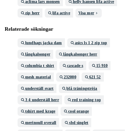
aclima lars monsen
helly hansen lifa active
zip herr
lifa active
Visa mer
Relaterade sökningar
lundhags jacka dam
asics ls 1 2 zip top
långkalsonger
långkalsonger herr
columbia t shirt
cascade s
15 910
mesh material
232000
621 52
underställ svart
blå träningströja
3 4 underställ herr
red training top
tshirt med krage
cool orange
merinoull overall
sbd singlet