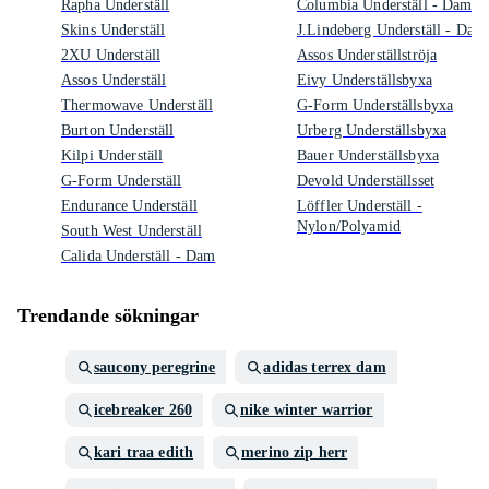
Rapha Underställ
Columbia Underställ - Dam
Skins Underställ
J.Lindeberg Underställ - Dam
2XU Underställ
Assos Underställströja
Assos Underställ
Eivy Underställsbyxa
Thermowave Underställ
G-Form Underställsbyxa
Burton Underställ
Urberg Underställsbyxa
Kilpi Underställ
Bauer Underställsbyxa
G-Form Underställ
Devold Underställsset
Endurance Underställ
Löffler Underställ -
Nylon/Polyamid
South West Underställ
Calida Underställ - Dam
Trendande sökningar
saucony peregrine
adidas terrex dam
icebreaker 260
nike winter warrior
kari traa edith
merino zip herr