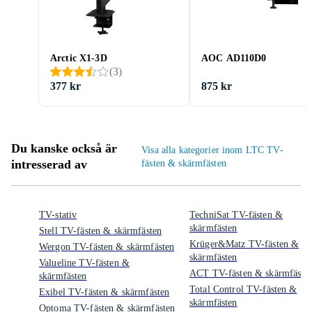
Arctic X1-3D
AOC AD110D0
(
3
)
377 kr
875 kr
Du kanske också är
Visa alla kategorier inom LTC TV-
intresserad av
fästen & skärmfästen
TV-stativ
TechniSat TV-fästen &
skärmfästen
Stell TV-fästen & skärmfästen
Krüger&Matz TV-fästen &
Wergon TV-fästen & skärmfästen
skärmfästen
Valueline TV-fästen &
ACT TV-fästen & skärmfäste
skärmfästen
Total Control TV-fästen &
Exibel TV-fästen & skärmfästen
skärmfästen
Optoma TV-fästen & skärmfästen