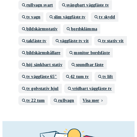
rullvagn svart
svängbart väggfäste tv
tv vagn
slim väggfäste tv
tv skydd
bildskärmsstativ
bordsklämma
takfäste tv
väggfäste tv vit
tv stativ vit
bildskärmshållare
monitor bordsfäste
höj sänkbart stativ
soundbar fäste
tv väggfäste 65"
42 tum tv
tv lift
tv golvstativ hjul
vridbart väggfäste tv
tv 22 tum
rullvagn
Visa mer