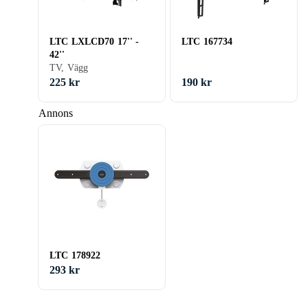
LTC LXLCD70 17'' -
LTC 167734
42''
TV, Vägg
225 kr
190 kr
Annons
LTC 178922
293 kr