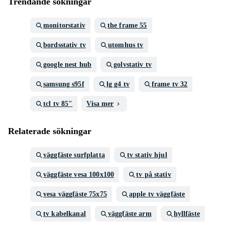
Trendande sökningar
monitorstativ
the frame 55
bordsstativ tv
utomhus tv
google nest hub
golvstativ tv
samsung s95f
lg g4 tv
frame tv 32
tcl tv 85"
Visa mer
Relaterade sökningar
väggfäste surfplatta
tv stativ hjul
väggfäste vesa 100x100
tv på stativ
vesa väggfäste 75x75
apple tv väggfäste
tv kabelkanal
väggfäste arm
hyllfäste