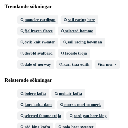
Trendande sökningar
moncler cardigan
sail racing herr
fjallraven fleece
selected homme
övik knit sweater
sail racing bowman
devold svalbard
lacoste tröja
dale of norway
kari traa edith
Visa mer
Relaterade sökningar
bolero kofta
mohair kofta
kort kofta dam
morris merino oneck
selected femme tröja
cardigan herr lång
röd lång kofta
polo bear sweater