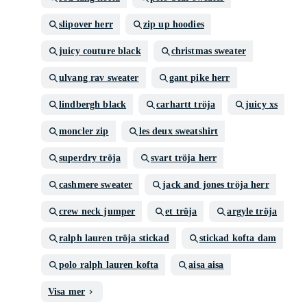
slipover herr
zip up hoodies
juicy couture black
christmas sweater
ulvang rav sweater
gant pike herr
lindbergh black
carhartt tröja
juicy xs
moncler zip
les deux sweatshirt
superdry tröja
svart tröja herr
cashmere sweater
jack and jones tröja herr
crew neck jumper
et tröja
argyle tröja
ralph lauren tröja stickad
stickad kofta dam
polo ralph lauren kofta
aisa aisa
Visa mer