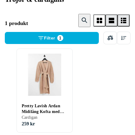
1 produkt
Filter
1
Pretty Lavish Ardan
Midilång Kofta med
Knyt
Cardigan
259 kr