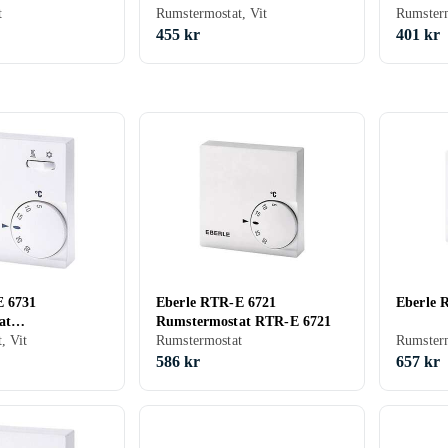
t
Rumstermostat, Vit
Rumsterm
455 kr
401 kr
E 6731
Eberle RTR-E 6721
Eberle 
at
Rumstermostat RTR-E 6721
e 5 till
, Vit
Rumstermostat
Rumsterm
586 kr
657 kr