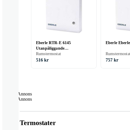
Eberle RTR-E 6145
Eberle Eberl
Utanpåliggande
rumstermostat 5 till
Rumstermostat
Rumstermostat
516 kr
757 kr
Annons
Annons
Termostater