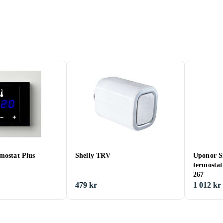
mostat Plus
Shelly TRV
Uponor S
termostat
267
479 kr
1 012 kr