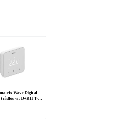
matrix Wave Digital
Danfoss Ally Radiatortermostat
Tado
 trådlös vit D+RH T-
014G2460
Start
(
1
)
733 kr
1 66