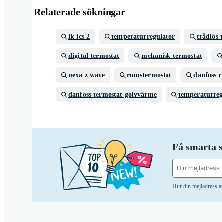
Relaterade sökningar
lk ics 2
temperaturregulator
trådlös 
digital termostat
mekanisk termostat
nexa z wave
rumstermostat
danfoss r
danfoss termostat golvvärme
temperaturreg
Få smarta s
Hur din mejladress 