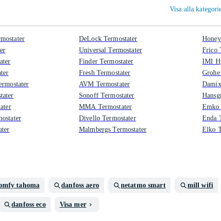
Visa alla kategor
mostater
DeLock Termostater
Honey
er
Universal Termostater
Frico 
ater
Finder Termostater
IMI H
ter
Fresh Termostater
Grohe
ermostater
AVM Termostater
Damix
tater
Sonoff Termostater
Hansg
ater
MMA Termostater
Emko 
ostater
Divello Termostater
Enda 
ater
Malmbergs Termostater
Elko T
omfy tahoma
danfoss aero
netatmo smart
mill wifi
danfoss eco
Visa mer