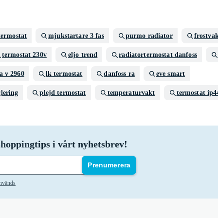
termostat
mjukstartare 3 fas
purmo radiator
frostva
termostat 230v
eljo trend
radiatortermostat danfoss
a v 2960
lk termostat
danfoss ra
eve smart
lering
plejd termostat
temperaturvakt
termostat ip4
hoppingtips i vårt nyhetsbrev!
Prenumerera
används