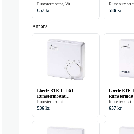
Rumstermostat, Vit
Rumstermosta
657 kr
586 kr
Annons
Eberle RTR-E 3563
Eberle RTR-
Rumstermostat
Rumstermost
Utanpåliggande 5 till
Rumstermostat
Utanpåliggand
Rumstermostat
536 kr
657 kr