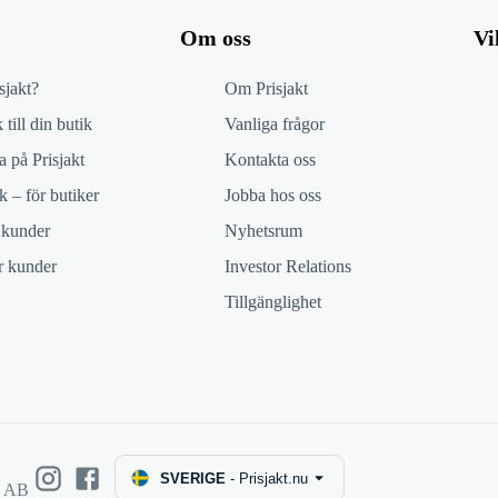
Om oss
Vi
sjakt?
Om Prisjakt
 till din butik
Vanliga frågor
 på Prisjakt
Kontakta oss
k – för butiker
Jobba hos oss
 kunder
Nyhetsrum
ör kunder
Investor Relations
Tillgänglighet
SVERIGE
-
Prisjakt.nu
e AB