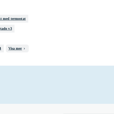
kt med termostat
tado v3
4
Visa mer