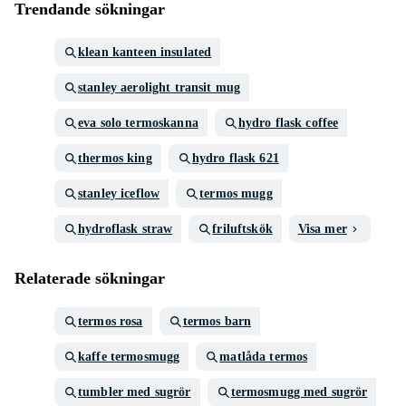
Trendande sökningar
klean kanteen insulated
stanley aerolight transit mug
eva solo termoskanna
hydro flask coffee
thermos king
hydro flask 621
stanley iceflow
termos mugg
hydroflask straw
friluftskök
Visa mer
Relaterade sökningar
termos rosa
termos barn
kaffe termosmugg
matlåda termos
tumbler med sugrör
termosmugg med sugrör