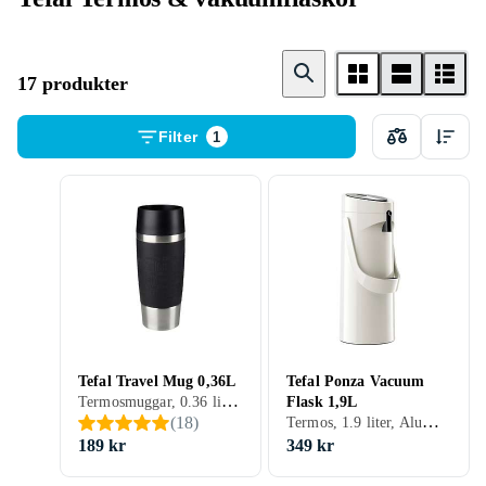
17 produkter
Filter
1
Tefal Travel Mug 0,36L
Tefal Ponza Vacuum
Termosmuggar, 0.36 liter, Gummi, Aluminium, Plast, Silikon, Stål, 421 g
Flask 1,9L
Termos, 1.9 liter, Aluminium, 1280 g
(
18
)
189 kr
349 kr