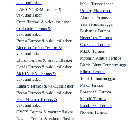
vakuumflaskor
Maku Termoskanna
LARS NYSØM Termos &
Urberg Mattermos
vakuumflaskor
Aladdin Termos
Crem Termos & vakuumflaskor
Yeti Termosmuggar
Corkcicle Termos &
Brabantia Termos
vakuumflaskor
NeverLost Termos
Burde Termos & vakuumflaskor
Corkcicle Termos
Moomin Arabia Termos &
MIZU Termos
vakuumflaskor
Moomin Arabia Termos
Elbrus Termos & vakuumflaskor
Black+Blum Termosmuggar
Hendi Termos & vakuumflaskor
Elbrus Termos
McKINLEY Termos &
Tefal Termosmuggar
vakuumflaskor
Maku Termos
Lamart Termos & vakuumflaskor
Rosendahl Termos
Beaba Termos & vakuumflaskor
Mareld Termos
Feel-Maestro Termos &
vakuumflaskor
Kambukka Termos
OYOY Termos & vakuumflaskor
Noveen Termos
Noveen Termos & vakuumflaskor