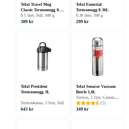
Tefal Travel Mug
Tefal Essential
Classic Termomugg 0.5l
Termomugg 0.36L
N2022110
0.5 liter, Stål, 480 g
0.36 liter, 398 g
389 kr
299 kr
Tefal President
Tefal Senator Vacuum
Termosmugg 3L
Bottle 1,0L
Termos, 1 liter, Gummi, Plast, Silikon, Stål, 742 g
(
5
)
Termoskanna, 3 liter, Stål
643 kr
349 kr