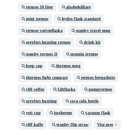
termos 10 liter
glasbehållare
mini termos
hydro flask standard
termos vattenflaska
stanley travel mug
orrefors hunting termos
drink kit
stanley termos 1l
mumin termos
keep cup
thermos mug
thermos light compact
termos bernadotte
v60 coffee
fältflaska
pumptermos
orrefors hunting
coca cola bottle
yeti cup
isotherme
vacuum flask
v60 kaffe
stanley flip straw
Visa mer