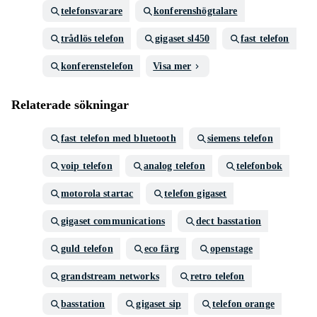
telefonsvarare
konferenshögtalare
trådlös telefon
gigaset sl450
fast telefon
konferenstelefon
Visa mer
Relaterade sökningar
fast telefon med bluetooth
siemens telefon
voip telefon
analog telefon
telefonbok
motorola startac
telefon gigaset
gigaset communications
dect basstation
guld telefon
eco färg
openstage
grandstream networks
retro telefon
basstation
gigaset sip
telefon orange