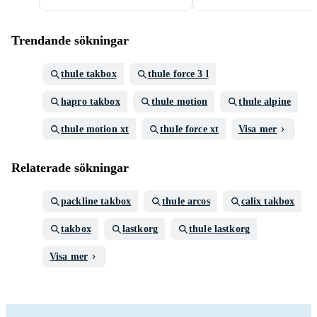
Trendande sökningar
thule takbox
thule force 3 l
hapro takbox
thule motion
thule alpine
thule motion xt
thule force xt
Visa mer
Relaterade sökningar
packline takbox
thule arcos
calix takbox
takbox
lastkorg
thule lastkorg
Visa mer