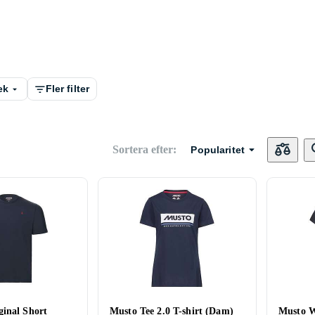
ek
Fler filter
Sortera efter
:
Popularitet
inal Short
Musto Tee 2.0 T-shirt (Dam)
Musto W