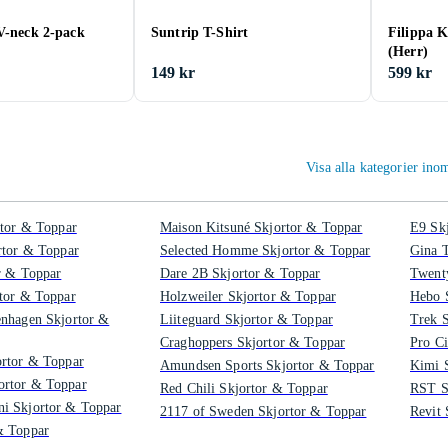
V-neck 2-pack
Suntrip T-Shirt
Filippa K
(Herr)
149 kr
599 kr
Visa alla kategorier in
rtor & Toppar
Maison Kitsuné Skjortor & Toppar
E9 Sk
rtor & Toppar
Selected Homme Skjortor & Toppar
Gina T
r & Toppar
Dare 2B Skjortor & Toppar
Twent
tor & Toppar
Holzweiler Skjortor & Toppar
Hebo 
enhagen Skjortor &
Liiteguard Skjortor & Toppar
Trek 
Craghoppers Skjortor & Toppar
Pro Ci
ortor & Toppar
Amundsen Sports Skjortor & Toppar
Kimi 
rtor & Toppar
Red Chili Skjortor & Toppar
RST S
i Skjortor & Toppar
2117 of Sweden Skjortor & Toppar
Revit 
& Toppar