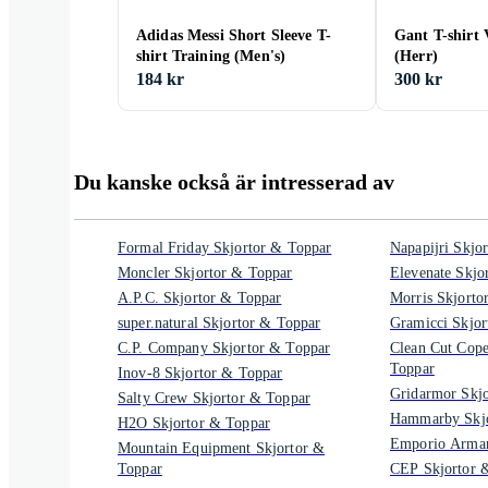
Adidas Messi Short Sleeve T-
Gant T-shirt 
shirt Training (Men's)
(Herr)
184 kr
300 kr
Du kanske också är intresserad av
Formal Friday Skjortor & Toppar
Napapijri Skjo
Moncler Skjortor & Toppar
Elevenate Skjo
A.P.C. Skjortor & Toppar
Morris Skjorto
super.natural Skjortor & Toppar
Gramicci Skjor
C.P. Company Skjortor & Toppar
Clean Cut Cop
Toppar
Inov-8 Skjortor & Toppar
Gridarmor Skj
Salty Crew Skjortor & Toppar
Hammarby Skjo
H2O Skjortor & Toppar
Emporio Arman
Mountain Equipment Skjortor &
Toppar
CEP Skjortor 