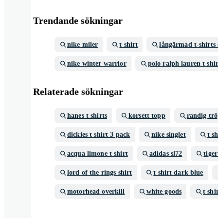
Trendande sökningar
nike miler
t shirt
långärmad t-shirts
nike winter warrior
polo ralph lauren t shi
Relaterade sökningar
hanes t shirts
korsett topp
randig trö
dickies t shirt 3 pack
nike singlet
t s
acqua limone t shirt
adidas sl72
tiger
lord of the rings shirt
t shirt dark blue
motorhead overkill
white goods
t shi