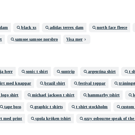
 dam
black xs
adidas terrex dam
north face fleece
rt
samsoe samsoe norsbro
Visa mer
ja herr
sonic t shirt
suntrip
argentina shirt
t s
hirt med knappar
brazil shirt
festival toppar
tränings
 logo shirt
michael jackson t shirt
hammarby tshirt
l
tape boss
graphic t shirts
t shirt stockholm
custom 
rt med print
spola kröken tshirt
ozzy osbourne speak of the 