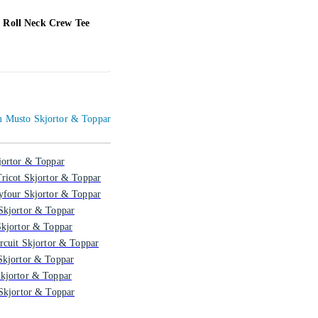
 Roll Neck Crew Tee
Jack & Jones JORJXJ TEE T-
Adid
Shirt (Herr)
56 kr
188 
om Musto Skjortor & Toppar
jortor & Toppar
ricot Skjortor & Toppar
yfour Skjortor & Toppar
Skjortor & Toppar
Skjortor & Toppar
rcuit Skjortor & Toppar
Skjortor & Toppar
kjortor & Toppar
Skjortor & Toppar