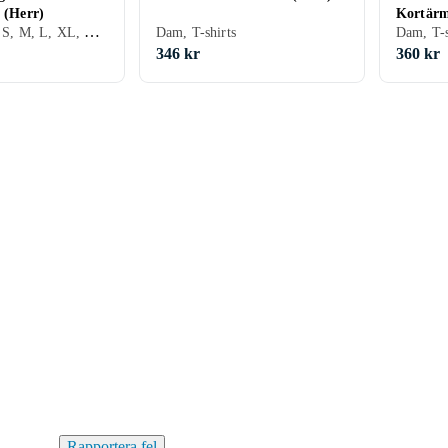
t (Herr)
Kortärm
Herr, T-shirts, S, M, L, XL, XXL
Dam, T-shirts
Dam, T-s
346 kr
360 kr
Rapportera fel