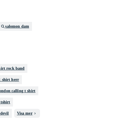
salomon dam
hirt rock band
t shirt herr
ondon calling t shirt
tshirt
devil
Visa mer