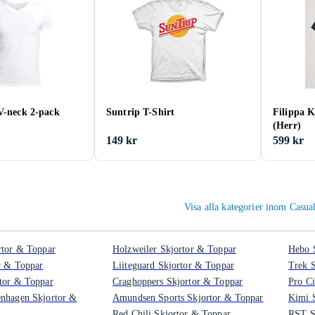
V-neck 2-pack
Suntrip T-Shirt
Filippa K
(Herr)
149 kr
599 kr
Visa alla kategorier inom Casu
rtor & Toppar
Holzweiler Skjortor & Toppar
Hebo 
r & Toppar
Liiteguard Skjortor & Toppar
Trek 
tor & Toppar
Craghoppers Skjortor & Toppar
Pro Ci
enhagen Skjortor &
Amundsen Sports Skjortor & Toppar
Kimi 
Red Chili Skjortor & Toppar
RST S