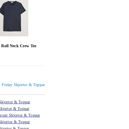
 Roll Neck Crew Tee
Jack & Jones JORJXJ TEE T-
Adid
Shirt (Herr)
56 kr
188 
al Friday Skjortor & Toppar
Skjortor & Toppar
Skjortor & Toppar
rcuit Skjortor & Toppar
Skjortor & Toppar
kjortor & Toppar