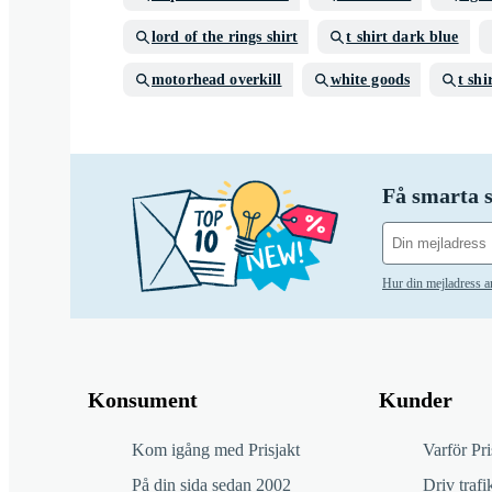
lord of the rings shirt
t shirt dark blue
motorhead overkill
white goods
t shi
Få smarta s
Hur din mejladress 
Konsument
Kunder
Kom igång med Prisjakt
Varför Pri
På din sida sedan 2002
Driv trafik