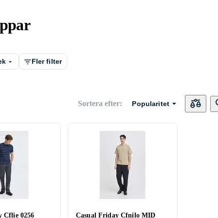
oppar
ek
Fler filter
Sortera efter
:
Popularitet
 Cflie 0256
Casual Friday Cfnilo MID