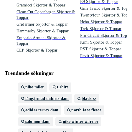
E9 Skjortor & Toppar
Gramicci Skjortor & Toppar
Gina Tricot Skjortor & Toppa
Clean Cut Copenhagen Skjortor &
Twentyfour Skjortor & Toppa
Toppar
Hebo Skjortor & Toppar
Gridarmor Skjortor & Toppar
Trek Skjortor & Toppar
Hammarby Skjortor & Toppar
Pro Circuit Skjortor & Toppa
Emporio Armani Skjortor &
Kimi Skjortor & Toppar
Toppar
RST Skjortor & Toppar
CEP Skjortor & Toppar
Revit Skjortor & Toppar
Trendande sökningar
nike miler
t shirt
långärmad t-shirts dam
black xs
adidas terrex dam
north face fleece
salomon dam
nike winter warrior