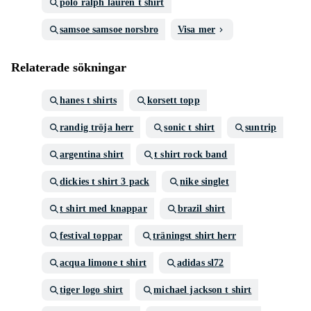
polo ralph lauren t shirt
samsoe samsoe norsbro
Visa mer
Relaterade sökningar
hanes t shirts
korsett topp
randig tröja herr
sonic t shirt
suntrip
argentina shirt
t shirt rock band
dickies t shirt 3 pack
nike singlet
t shirt med knappar
brazil shirt
festival toppar
träningst shirt herr
acqua limone t shirt
adidas sl72
tiger logo shirt
michael jackson t shirt