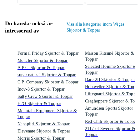
Du kanske också är
Visa alla kategorier inom Wiges
intresserad av
Skjortor & Toppar
Formal Friday Skjortor & Toppar
Maison Kitsuné Skjortor &
Toppar
Moncler Skjortor & Toppar
Selected Homme Skjortor &
A.P.C. Skjortor & Toppar
Toppar
super.natural Skjortor & Toppar
Dare 2B Skjortor & Toppar
C.P. Company Skjortor & Toppar
Holzweiler Skjortor & Toppar
Inov-8 Skjortor & Toppar
Liiteguard Skjortor & Toppar
Salty Crew Skjortor & Toppar
Craghoppers Skjortor & Topp
H2O Skjortor & Toppar
Amundsen Sports Skjortor &
Mountain Equipment Skjortor &
Toppar
Toppar
Red Chili Skjortor & Toppar
Napapijri Skjortor & Toppar
2117 of Sweden Skjortor &
Elevenate Skjortor & Toppar
Toppar
Morris Skjortor & Toppar