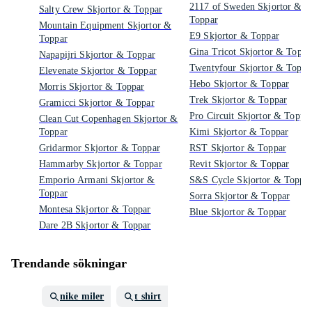
2117 of Sweden Skjortor &
Salty Crew Skjortor & Toppar
Toppar
Mountain Equipment Skjortor &
E9 Skjortor & Toppar
Toppar
Gina Tricot Skjortor & Toppa
Napapijri Skjortor & Toppar
Twentyfour Skjortor & Toppa
Elevenate Skjortor & Toppar
Hebo Skjortor & Toppar
Morris Skjortor & Toppar
Trek Skjortor & Toppar
Gramicci Skjortor & Toppar
Pro Circuit Skjortor & Toppa
Clean Cut Copenhagen Skjortor &
Toppar
Kimi Skjortor & Toppar
Gridarmor Skjortor & Toppar
RST Skjortor & Toppar
Hammarby Skjortor & Toppar
Revit Skjortor & Toppar
Emporio Armani Skjortor &
S&S Cycle Skjortor & Toppa
Toppar
Sorra Skjortor & Toppar
Montesa Skjortor & Toppar
Blue Skjortor & Toppar
Dare 2B Skjortor & Toppar
Trendande sökningar
nike miler
t shirt