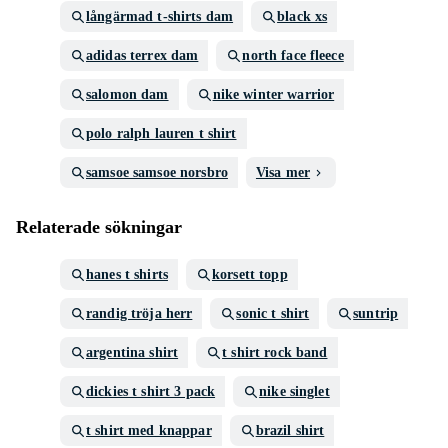
långärmad t-shirts dam
black xs
adidas terrex dam
north face fleece
salomon dam
nike winter warrior
polo ralph lauren t shirt
samsoe samsoe norsbro
Visa mer
Relaterade sökningar
hanes t shirts
korsett topp
randig tröja herr
sonic t shirt
suntrip
argentina shirt
t shirt rock band
dickies t shirt 3 pack
nike singlet
t shirt med knappar
brazil shirt