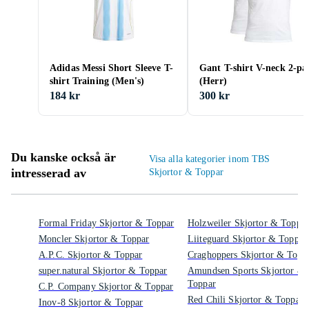
Adidas Messi Short Sleeve T-
Gant T-shirt V-neck 2-pa
shirt Training (Men's)
(Herr)
184 kr
300 kr
Du kanske också är
Visa alla kategorier inom TBS
intresserad av
Skjortor & Toppar
Formal Friday Skjortor & Toppar
Holzweiler Skjortor & Toppar
Moncler Skjortor & Toppar
Liiteguard Skjortor & Toppar
A.P.C. Skjortor & Toppar
Craghoppers Skjortor & Topp
super.natural Skjortor & Toppar
Amundsen Sports Skjortor &
Toppar
C.P. Company Skjortor & Toppar
Red Chili Skjortor & Toppar
Inov-8 Skjortor & Toppar