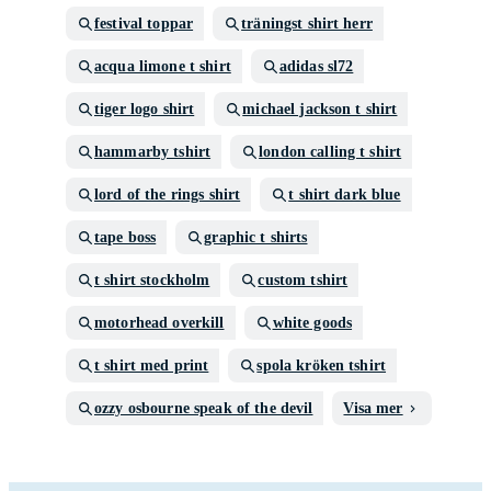
festival toppar
träningst shirt herr
acqua limone t shirt
adidas sl72
tiger logo shirt
michael jackson t shirt
hammarby tshirt
london calling t shirt
lord of the rings shirt
t shirt dark blue
tape boss
graphic t shirts
t shirt stockholm
custom tshirt
motorhead overkill
white goods
t shirt med print
spola kröken tshirt
ozzy osbourne speak of the devil
Visa mer