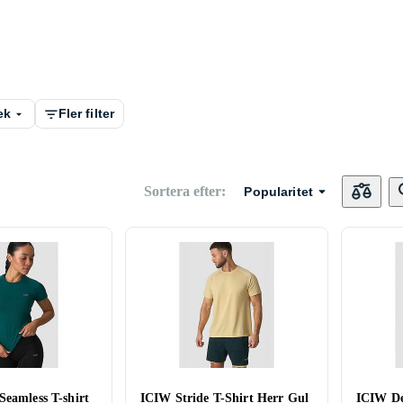
ek
Fler filter
Sortera efter
:
Popularitet
Seamless T-shirt
ICIW Stride T-Shirt Herr Gul
ICIW De