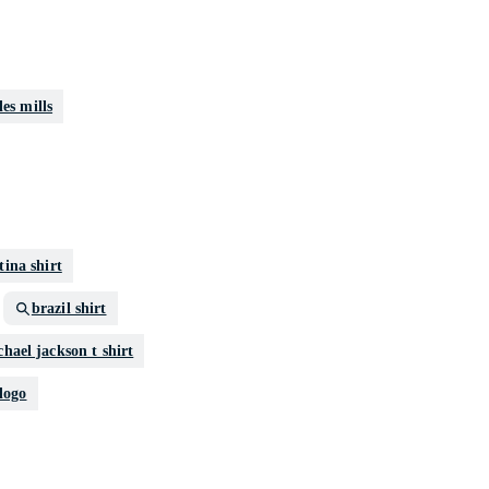
les mills
tina shirt
brazil shirt
hael jackson t shirt
logo