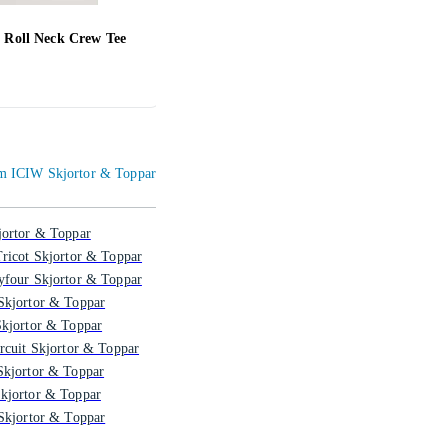
 Roll Neck Crew Tee
Jack & Jones JORJXJ TEE T-
Adid
Shirt (Herr)
56 kr
188 
nom ICIW Skjortor & Toppar
jortor & Toppar
ricot Skjortor & Toppar
yfour Skjortor & Toppar
Skjortor & Toppar
Skjortor & Toppar
rcuit Skjortor & Toppar
Skjortor & Toppar
kjortor & Toppar
Skjortor & Toppar