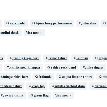
asics padel
björn borg performance
nike shox
oudini desoli
Visa mer
rts
randig tröja herr
sonic t shirt
suntrip
argen
t shirt med knappar
t shirt rock band
nike singlet
träningst shirt herr
frölunda
acqua limone t shirt
mic
in klein t shirt
crop top
adidas firebird dam
versace 
aware t shirt
green flag
Visa mer