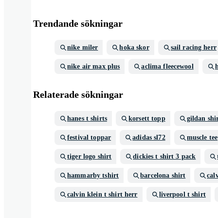
Trendande sökningar
nike miler
hoka skor
sail racing herr
nike air max plus
aclima fleecewool
h
Relaterade sökningar
hanes t shirts
korsett topp
gildan shi
festival toppar
adidas sl72
muscle tee
tiger logo shirt
dickies t shirt 3 pack
hammarby tshirt
barcelona shirt
calv
calvin klein t shirt herr
liverpool t shirt