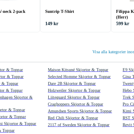
V-neck 2-pack
Suntrip T-Shirt
Filippa K
(Herr)
149 kr
599 kr
Visa alla kategorier i
rtor & Toppar
Maison Kitsuné Skjortor & Toppar
E9 Sk
rtor & Toppar
Selected Homme Skjortor & Toppar
Gina T
r & Toppar
Dare 2B Skjortor & Toppar
Twent
tor & Toppar
Holzweiler Skjortor & Toppar
Hebo 
enhagen Skjortor &
Liiteguard Skjortor & Toppar
Trek 
Craghoppers Skjortor & Toppar
Pro Ci
ortor & Toppar
Amundsen Sports Skjortor & Toppar
Kimi 
rtor & Toppar
Red Chili Skjortor & Toppar
RST S
i Skjortor & Toppar
2117 of Sweden Skjortor & Toppar
Revit 
& Toppar