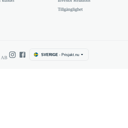
ör kunder
Investor Relations
Tillgänglighet
SVERIGE
-
Prisjakt.nu
e AB