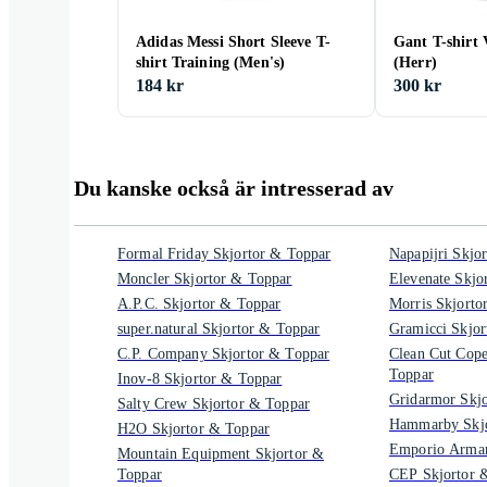
Adidas Messi Short Sleeve T-
Gant T-shirt 
shirt Training (Men's)
(Herr)
184 kr
300 kr
Du kanske också är intresserad av
Formal Friday Skjortor & Toppar
Napapijri Skjo
Moncler Skjortor & Toppar
Elevenate Skjo
A.P.C. Skjortor & Toppar
Morris Skjorto
super.natural Skjortor & Toppar
Gramicci Skjor
C.P. Company Skjortor & Toppar
Clean Cut Cop
Toppar
Inov-8 Skjortor & Toppar
Gridarmor Skj
Salty Crew Skjortor & Toppar
Hammarby Skjo
H2O Skjortor & Toppar
Emporio Arman
Mountain Equipment Skjortor &
Toppar
CEP Skjortor 