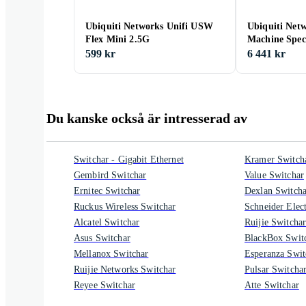
Ubiquiti Networks Unifi USW
Ubiquiti Net
Flex Mini 2.5G
Machine Speci
599 kr
6 441 kr
Du kanske också är intresserad av
Switchar - Gigabit Ethernet
Kramer Switch
Gembird Switchar
Value Switchar
Ernitec Switchar
Dexlan Switcha
Ruckus Wireless Switchar
Schneider Elect
Alcatel Switchar
Ruijie Switcha
Asus Switchar
BlackBox Swit
Mellanox Switchar
Esperanza Swit
Ruijie Networks Switchar
Pulsar Switcha
Reyee Switchar
Atte Switchar