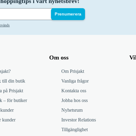
hoppingtips i vårt nyhetsbrev!
Prenumerera
används
Om oss
Vi
sjakt?
Om Prisjakt
 till din butik
Vanliga frågor
 på Prisjakt
Kontakta oss
k – för butiker
Jobba hos oss
 kunder
Nyhetsrum
ör kunder
Investor Relations
Tillgänglighet