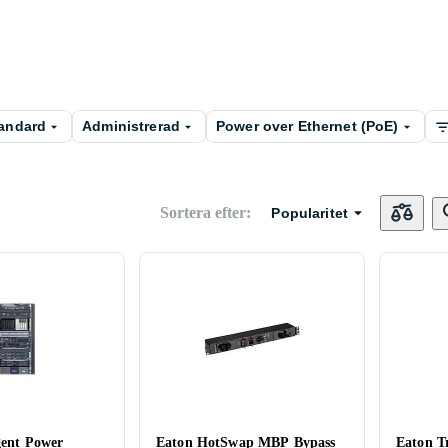
tandard
Administrerad
Power over Ethernet (PoE)
Sortera efter
:
Popularitet
gent Power
Eaton HotSwap MBP Bypass
Eaton Tr