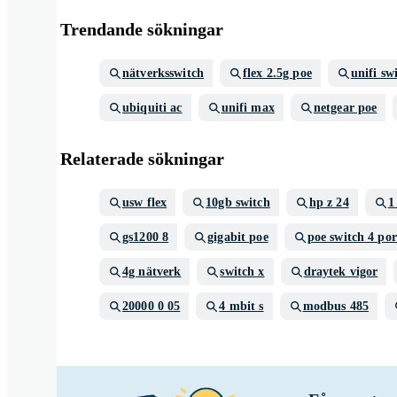
Trendande sökningar
nätverksswitch
flex 2.5g poe
unifi sw
ubiquiti ac
unifi max
netgear poe
Relaterade sökningar
usw flex
10gb switch
hp z 24
1
gs1200 8
gigabit poe
poe switch 4 por
4g nätverk
switch x
draytek vigor
20000 0 05
4 mbit s
modbus 485