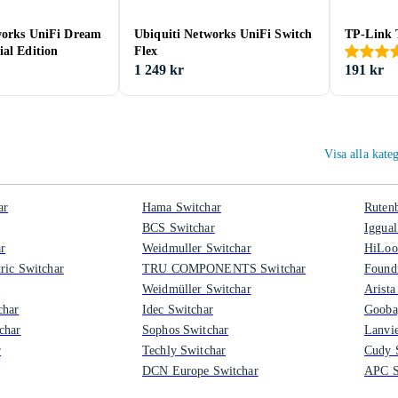
works UniFi Dream
Ubiquiti Networks UniFi Switch
TP-Link
al Edition
Flex
1 249 kr
191 kr
Visa alla kat
ar
Hama Switchar
Ruten
BCS Switchar
Iggual
r
Weidmuller Switchar
HiLoo
ric Switchar
TRU COMPONENTS Switchar
Found
r
Weidmüller Switchar
Arista
char
Idec Switchar
Gooba
char
Sophos Switchar
Lanvi
r
Techly Switchar
Cudy 
DCN Europe Switchar
APC S