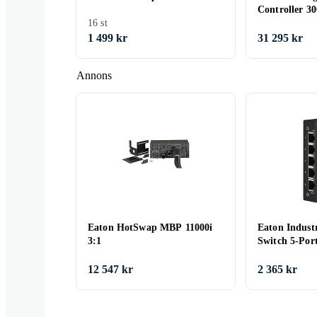
Controller 3
16 st
1 499 kr
31 295 kr
Annons
Eaton HotSwap MBP 11000i
Eaton Industr
3:1
Switch 5-Por
12 547 kr
2 365 kr