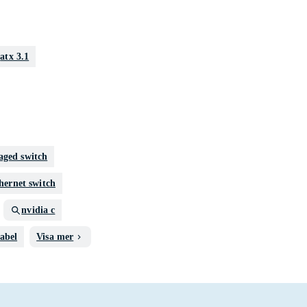
atx 3.1
aged switch
thernet switch
nvidia c
kabel
Visa mer