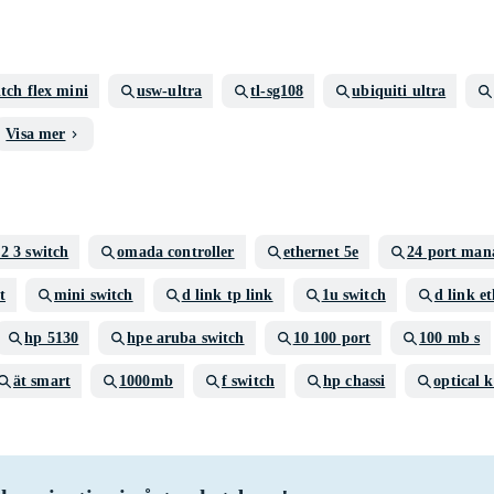
itch flex mini
usw-ultra
tl-sg108
ubiquiti ultra
Visa mer
 2 3 switch
omada controller
ethernet 5e
24 port man
t
mini switch
d link tp link
1u switch
d link e
hp 5130
hpe aruba switch
10 100 port
100 mb s
ät smart
1000mb
f switch
hp chassi
optical 