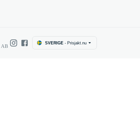
SVERIGE
-
Prisjakt.nu
e AB