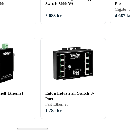
000
Switch 3000 VA
Port
Gigabit 
2 688 kr
4 687 k
iell Ethernet
Eaton Industriell Switch 8-
t
Port
Fast Ethernet
1 785 kr