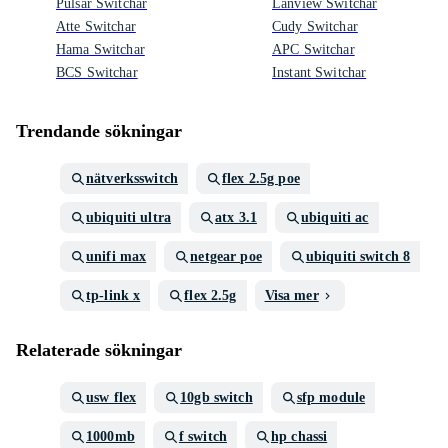
Pulsar Switchar
Lanview Switchar
Atte Switchar
Cudy Switchar
Hama Switchar
APC Switchar
BCS Switchar
Instant Switchar
Trendande sökningar
nätverksswitch
flex 2.5g poe
ubiquiti ultra
atx 3.1
ubiquiti ac
unifi max
netgear poe
ubiquiti switch 8
tp-link x
flex 2.5g
Visa mer
Relaterade sökningar
usw flex
10gb switch
sfp module
1000mb
f switch
hp chassi