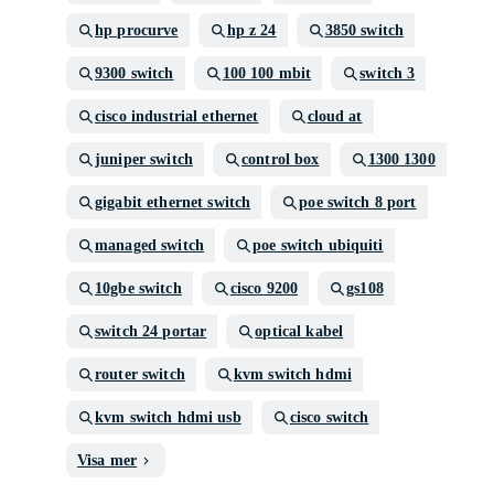
hp procurve
hp z 24
3850 switch
9300 switch
100 100 mbit
switch 3
cisco industrial ethernet
cloud at
juniper switch
control box
1300 1300
gigabit ethernet switch
poe switch 8 port
managed switch
poe switch ubiquiti
10gbe switch
cisco 9200
gs108
switch 24 portar
optical kabel
router switch
kvm switch hdmi
kvm switch hdmi usb
cisco switch
Visa mer