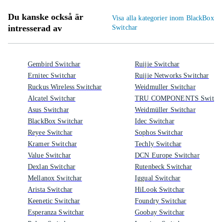
Du kanske också är
Visa alla kategorier inom BlackBox
intresserad av
Switchar
Gembird Switchar
Ruijie Switchar
Ernitec Switchar
Ruijie Networks Switchar
Ruckus Wireless Switchar
Weidmuller Switchar
Alcatel Switchar
TRU COMPONENTS Switch
Asus Switchar
Weidmüller Switchar
BlackBox Switchar
Idec Switchar
Reyee Switchar
Sophos Switchar
Kramer Switchar
Techly Switchar
Value Switchar
DCN Europe Switchar
Dexlan Switchar
Rutenbeck Switchar
Mellanox Switchar
Iggual Switchar
Arista Switchar
HiLook Switchar
Keenetic Switchar
Foundry Switchar
Esperanza Switchar
Goobay Switchar