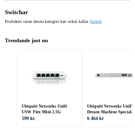
Switchar
Produkter inom denna kategori kan också kallas
Switch
.
Trendande just nu
Ubiquiti Networks Unifi
Ubiquiti Networks UniFi
USW Flex Mini 2.5G
Dream Machine Special
Edition
599 kr
6 464 kr