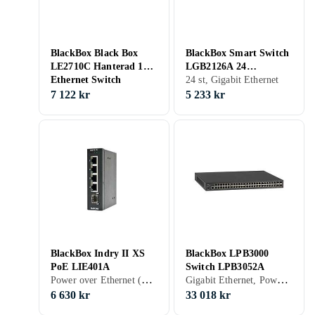
BlackBox Black Box
BlackBox Smart Switch
LE2710C Hanterad 10G
LGB2126A 24
Ethernet Switch
10/100/1000 + 2 SFP
24 st, Gigabit Ethernet
7 122 kr
5 233 kr
BlackBox Indry II XS
BlackBox LPB3000
PoE LIE401A
Switch LPB3052A
Power over Ethernet (PoE)
Gigabit Ethernet, Power over Ethernet (PoE)
6 630 kr
33 018 kr