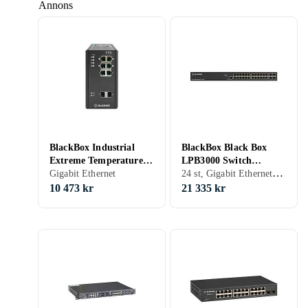
Annons
BlackBox Industrial
BlackBox Black Box
Extreme Temperature
LPB3000 Switch
24 st, Gigabit Ethernet, Power over Ethernet (PoE)
L2+ Switch LIE1082A
Gigabit Ethernet
LPB3028A
10 473 kr
21 335 kr