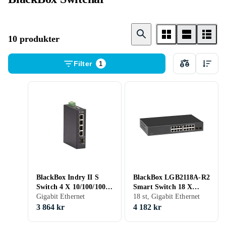
10 produkter
Filter
1
BlackBox Indry II S
BlackBox LGB2118A-R2
Switch 4 X 10/100/1000
Smart Switch 18 X
+ 1 X SFP LIG401A
Gigabit Ethernet
10/100/1000 + 2 X Sfp
18 st, Gigabit Ethernet
3 864 kr
4 182 kr