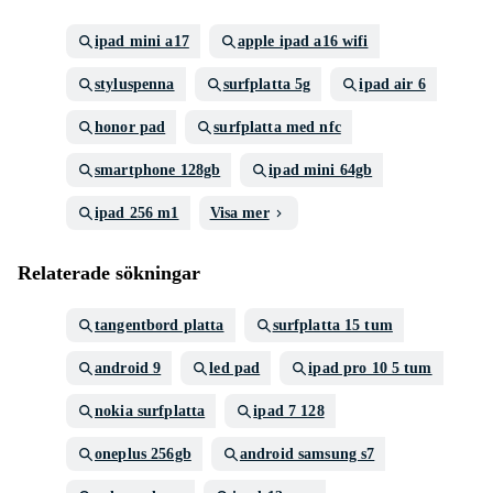
ipad mini a17
apple ipad a16 wifi
styluspenna
surfplatta 5g
ipad air 6
honor pad
surfplatta med nfc
smartphone 128gb
ipad mini 64gb
ipad 256 m1
Visa mer
Relaterade sökningar
tangentbord platta
surfplatta 15 tum
android 9
led pad
ipad pro 10 5 tum
nokia surfplatta
ipad 7 128
oneplus 256gb
android samsung s7