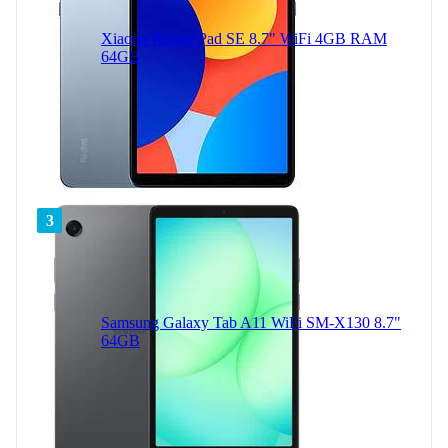
Xiaomi Redmi Pad SE 8.7" WiFi 4GB RAM
64GB
3
Samsung Galaxy Tab A11 WiFi SM-X130 8.7"
64GB