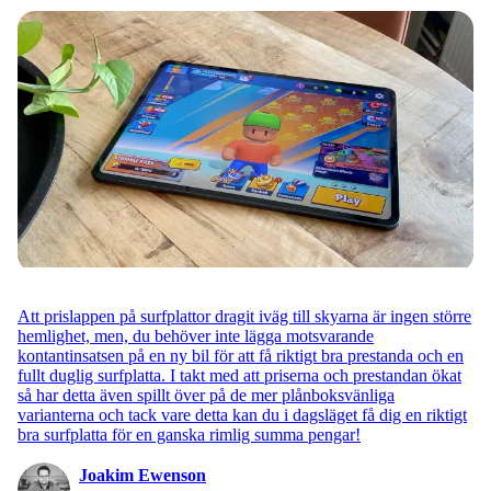
Att prislappen på surfplattor dragit iväg till skyarna är ingen större
hemlighet, men, du behöver inte lägga motsvarande
kontantinsatsen på en ny bil för att få riktigt bra prestanda och en
fullt duglig surfplatta. I takt med att priserna och prestandan ökat
så har detta även spillt över på de mer plånboksvänliga
varianterna och tack vare detta kan du i dagsläget få dig en riktigt
bra surfplatta för en ganska rimlig summa pengar!
Joakim Ewenson