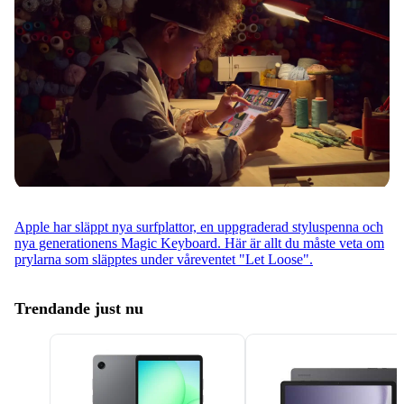
Apple har släppt nya surfplattor, en uppgraderad styluspenna och
nya generationens Magic Keyboard. Här är allt du måste veta om
prylarna som släpptes under våreventet "Let Loose".
Trendande just nu