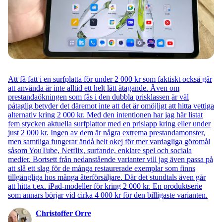
Att få fatt i en surfplatta för under 2 000 kr som faktiskt också går
att använda är inte alltid ett helt lätt åtagande. Även om
prestandaökningen som fås i den dubbla prisklassen är väl
påtaglig betyder det däremot inte att det är omöjligt att hitta vettiga
alternativ kring 2 000 kr. Med den intentionen har jag här listat
fem stycken aktuella surfplattor med en prislapp kring eller under
just 2 000 kr. Ingen av dem är några extrema prestandamonster,
men samtliga fungerar ändå helt okej för mer vardagliga göromål
såsom YouTube, Netflix, surfande, enklare spel och sociala
medier. Bortsett från nedanstående varianter vill jag även passa på
att slå ett slag för de många restaurerade exemplar som finns
tillgängliga hos många återförsäljare. Där det stundtals även går
att hitta t.ex. iPad-modeller för kring 2 000 kr. En produktserie
som annars börjar vid cirka 4 000 kr för den billigaste varianten.
Christoffer Orre