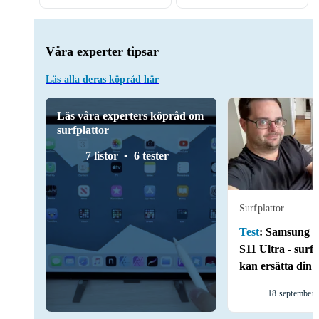
Våra experter tipsar
Läs alla deras köpråd här
Läs våra experters köpråd om
surfplattor
7 listor
6 tester
Surfplattor
Test
:
Samsung G
S11 Ultra - surf
kan ersätta din 
18 september