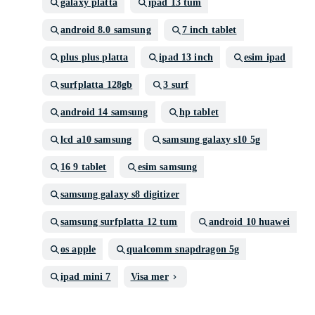
galaxy platta
ipad 13 tum
android 8.0 samsung
7 inch tablet
plus plus platta
ipad 13 inch
esim ipad
surfplatta 128gb
3 surf
android 14 samsung
hp tablet
lcd a10 samsung
samsung galaxy s10 5g
16 9 tablet
esim samsung
samsung galaxy s8 digitizer
samsung surfplatta 12 tum
android 10 huawei
os apple
qualcomm snapdragon 5g
ipad mini 7
Visa mer