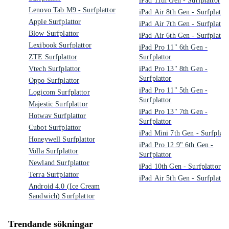
iPad 11th Gen - Surfplattor
Lenovo Tab M9 - Surfplattor
iPad Air 8th Gen - Surfplatto
Apple Surfplattor
iPad Air 7th Gen - Surfplatto
Blow Surfplattor
iPad Air 6th Gen - Surfplatto
Lexibook Surfplattor
iPad Pro 11" 6th Gen -
ZTE Surfplattor
Surfplattor
Vtech Surfplattor
iPad Pro 13" 8th Gen -
Surfplattor
Oppo Surfplattor
iPad Pro 11" 5th Gen -
Logicom Surfplattor
Surfplattor
Majestic Surfplattor
iPad Pro 13" 7th Gen -
Hotwav Surfplattor
Surfplattor
Cubot Surfplattor
iPad Mini 7th Gen - Surfplatt
Honeywell Surfplattor
iPad Pro 12.9" 6th Gen -
Volla Surfplattor
Surfplattor
Newland Surfplattor
iPad 10th Gen - Surfplattor
Terra Surfplattor
iPad Air 5th Gen - Surfplatto
Android 4.0 (Ice Cream
Sandwich) Surfplattor
Trendande sökningar