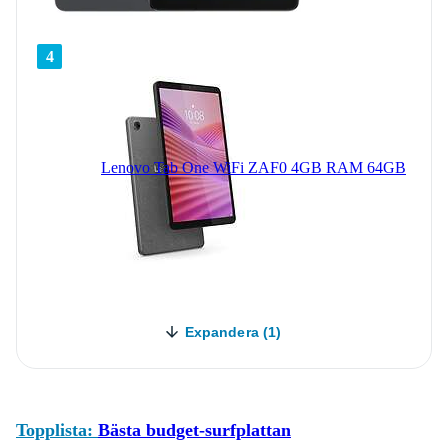
4
Lenovo Tab One WiFi ZAF0 4GB RAM 64GB
Expandera (1)
Topplista:
Bästa budget-surfplattan