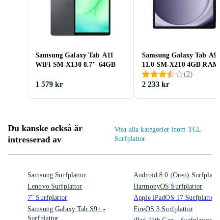
Samsung Galaxy Tab A11
Samsung Galaxy Tab A9
WiFi SM-X130 8.7" 64GB
11.0 SM-X210 4GB RAM
(
2
)
64GB
1 579 kr
2 233 kr
Du kanske också är
Visa alla kategorier inom TCL
intresserad av
Surfplattor
Samsung Surfplattor
Android 8.0 (Oreo) Surfplatto
Lenovo Surfplattor
HarmonyOS Surfplattor
7" Surfplattor
Apple iPadOS 17 Surfplattor
Samsung Galaxy Tab S9+ -
FireOS 3 Surfplattor
Surfplattor