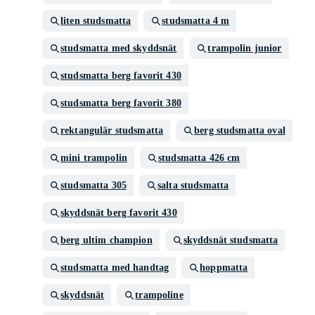
liten studsmatta
studsmatta 4 m
studsmatta med skyddsnät
trampolin junior
studsmatta berg favorit 430
studsmatta berg favorit 380
rektangulär studsmatta
berg studsmatta oval
mini trampolin
studsmatta 426 cm
studsmatta 305
salta studsmatta
skyddsnät berg favorit 430
berg ultim champion
skyddsnät studsmatta
studsmatta med handtag
hoppmatta
skyddsnät
trampoline