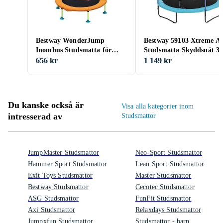
Bestway WonderJump
Bestway 59103 Xtreme Ai
Inomhus Studsmatta för
Studsmatta Skyddsnät 3
Barn 91cm
656 kr
1 149 kr
Du kanske också är
Visa alla kategorier inom
intresserad av
Studsmattor
JumpMaster Studsmattor
Neo-Sport Studsmattor
Hammer Sport Studsmattor
Lean Sport Studsmattor
Exit Toys Studsmattor
Master Studsmattor
Bestway Studsmattor
Cecotec Studsmattor
ASG Studsmattor
FunFit Studsmattor
Axi Studsmattor
Relaxdays Studsmattor
Jumpxfun Studsmattor
Studsmattor - barn