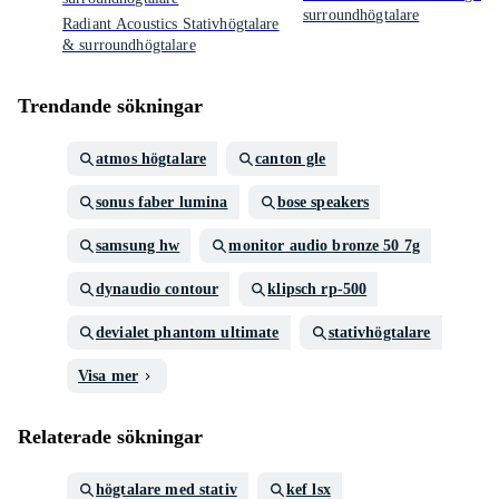
surroundhögtalare
Radiant Acoustics Stativhögtalare
& surroundhögtalare
Trendande sökningar
atmos högtalare
canton gle
sonus faber lumina
bose speakers
samsung hw
monitor audio bronze 50 7g
dynaudio contour
klipsch rp-500
devialet phantom ultimate
stativhögtalare
Visa mer
Relaterade sökningar
högtalare med stativ
kef lsx