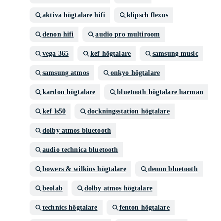
aktiva högtalare hifi
klipsch flexus
denon hifi
audio pro multiroom
vega 365
kef högtalare
samsung music
samsung atmos
onkyo högtalare
kardon högtalare
bluetooth högtalare harman
kef ls50
dockningsstation högtalare
dolby atmos bluetooth
audio technica bluetooth
bowers & wilkins högtalare
denon bluetooth
beolab
dolby atmos högtalare
technics högtalare
fenton högtalare