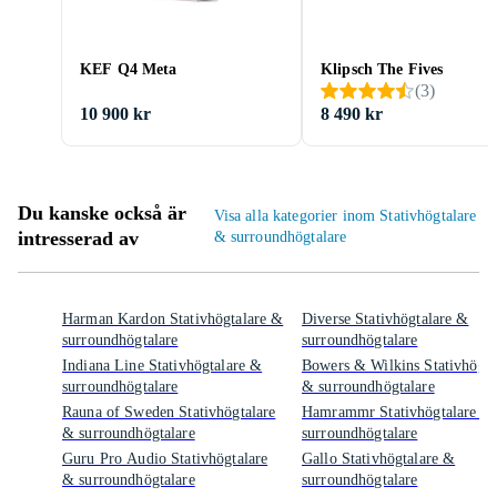
KEF Q4 Meta
Klipsch The Fives
(
3
)
10 900 kr
8 490 kr
Du kanske också är
Visa alla kategorier inom Stativhögtalare
intresserad av
& surroundhögtalare
Harman Kardon Stativhögtalare &
Diverse Stativhögtalare &
surroundhögtalare
surroundhögtalare
Indiana Line Stativhögtalare &
Bowers & Wilkins Stativhögta
surroundhögtalare
& surroundhögtalare
Rauna of Sweden Stativhögtalare
Hamrammr Stativhögtalare &
& surroundhögtalare
surroundhögtalare
Guru Pro Audio Stativhögtalare
Gallo Stativhögtalare &
& surroundhögtalare
surroundhögtalare