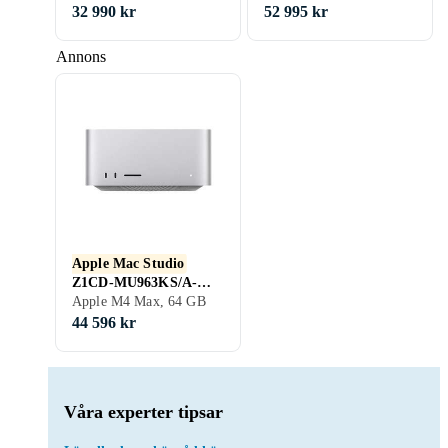
512GB SSD
SSD
32 990 kr
52 995 kr
Annons
Apple Mac Studio
Z1CD-MU963KS/A-
SE12 M4 Max 16‑core
Apple M4 Max, 64 GB
CPU 64GB RAM 1TB
44 596 kr
SSD
Våra experter tipsar