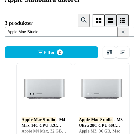
3 produkter
Filter
2
Apple Mac Studio
- M4
Apple Mac Studio
- M3
Max 14C CPU 32C
Ultra 28C CPU 60C
Apple M4 Max, 32 GB, Mac
GPU 36GB RAM
GPU 96GB RAM 1TB
Apple M3, 96 GB, Mac