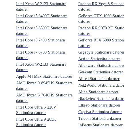
Intel Xeon W-2123 Stationära
Radeon RX Vega 8 Stationära
datorer
datorer
Intel Core i5 6400T Stationära
GeForce GTX 1060 Stationär
datorer
datorer
Intel Core i5 8500T Stationära
Radeon RX 9070 XT Stationä
datorer
datorer
Intel Core i5 7400 Stationära
GeForce RTX 5080 Stationära
datorer
datorer
Intel Core i7 8700 Stationära
Gigabyte Stationära datorer
datorer
Actina Stationära datorer
Intel Xeon W-2133 Stationära
Alienware Stationära datorer
datorer
Geekom Stationära datorer
Apple M4 Max Stationära datorer
Allied Stationära datorer
AMD Ryzen 9 8945HS Stationära
Net2World Stationära datorer
datorer
Alina Stationära datorer
AMD Ryzen 5 7640HS Stationära
Blackview Stationära datorer
datorer
Elkjøp Stationära datorer
Intel Core Ultra 5 226V
Captiva Stationära datorer
Stationära datorer
Tricom Stationära datorer
Intel Core Ultra 9 285K
Stationära datorer
InFocus Stationära datorer