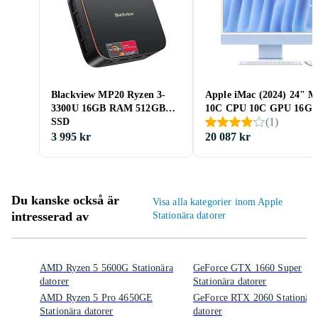
Blackview MP20 Ryzen 3-
Apple iMac (2024) 24" M
3300U 16GB RAM 512GB
10C CPU 10C GPU 16G
(
1
)
SSD
256GB SSD
3 995 kr
20 087 kr
Du kanske också är
Visa alla kategorier inom Apple
intresserad av
Stationära datorer
AMD Ryzen 5 5600G Stationära
GeForce GTX 1660 Super
datorer
Stationära datorer
AMD Ryzen 5 Pro 4650GE
GeForce RTX 2060 Stationära
Stationära datorer
datorer