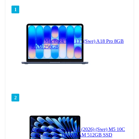
1
Apple MacBook Neo 13" (Swe) A18 Pro 8GB
RAM 256GB
2
Apple MacBook Air 13” (2026) (Swe) M5 10C
CPU 8C GPU 16GB RAM 512GB SSD