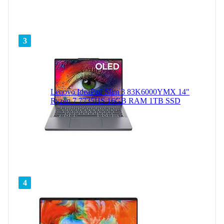
3
Lenovo IdeaPad Slim 3 83K6000YMX 14"
Ryzen 7 7735HS 16GB RAM 1TB SSD
4