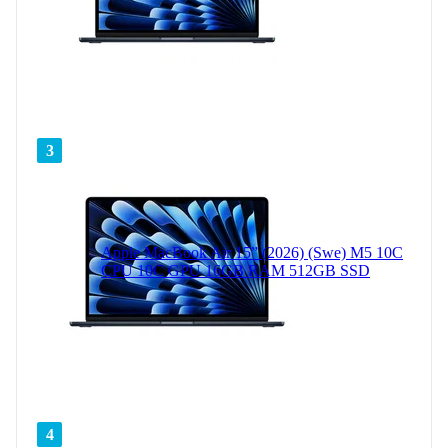
3
Apple MacBook Air 15” (2026) (Swe) M5 10C
CPU 10C GPU 16GB RAM 512GB SSD
4