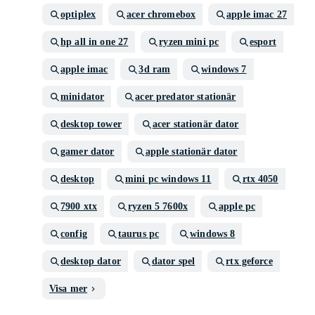
optiplex
acer chromebox
apple imac 27
hp all in one 27
ryzen mini pc
esport
apple imac
3d ram
windows 7
minidator
acer predator stationär
desktop tower
acer stationär dator
gamer dator
apple stationär dator
desktop
mini pc windows 11
rtx 4050
7900 xtx
ryzen 5 7600x
apple pc
config
taurus pc
windows 8
desktop dator
dator spel
rtx geforce
Visa mer