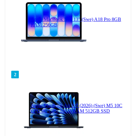
Apple MacBook Neo 13" (Swe) A18 Pro 8GB
RAM 256GB
2
Apple MacBook Air 13” (2026) (Swe) M5 10C
CPU 8C GPU 16GB RAM 512GB SSD