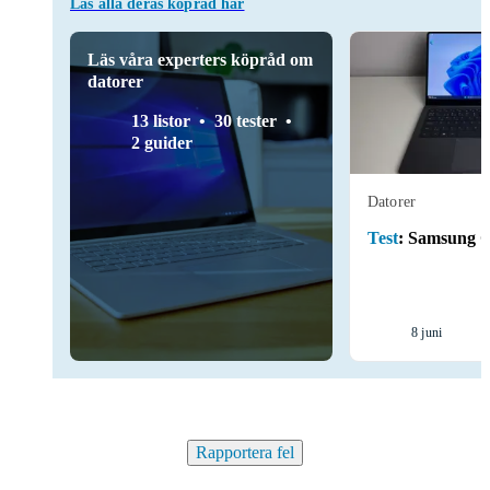
Läs alla deras köpråd här
Läs våra experters köpråd om
datorer
13 listor
30 tester
2 guider
Datorer
Test
:
Samsung G
8 juni
Rapportera fel