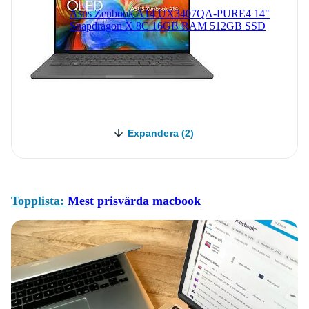
Asus Zenbook A14 UX3407QA-PURE4 14"
Snapdragon X 8C 16GB RAM 512GB SSD
Expandera (2)
Topplista:
Mest prisvärda macbook