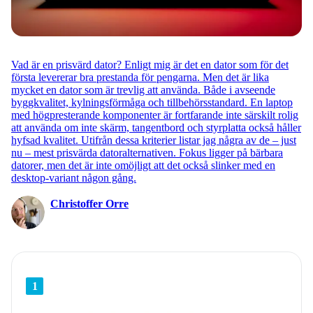
Vad är en prisvärd dator? Enligt mig är det en dator som för det
första levererar bra prestanda för pengarna. Men det är lika
mycket en dator som är trevlig att använda. Både i avseende
byggkvalitet, kylningsförmåga och tillbehörsstandard. En laptop
med högpresterande komponenter är fortfarande inte särskilt rolig
att använda om inte skärm, tangentbord och styrplatta också håller
hyfsad kvalitet. Utifrån dessa kriterier listar jag några av de – just
nu – mest prisvärda datoralternativen. Fokus ligger på bärbara
datorer, men det är inte omöjligt att det också slinker med en
desktop-variant någon gång.
Christoffer Orre
1