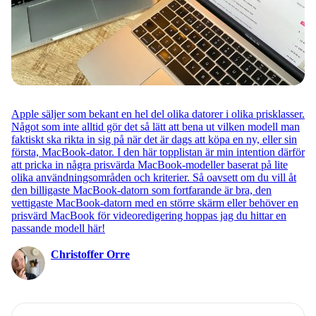
Apple säljer som bekant en hel del olika datorer i olika prisklasser.
Något som inte alltid gör det så lätt att bena ut vilken modell man
faktiskt ska rikta in sig på när det är dags att köpa en ny, eller sin
första, MacBook-dator. I den här topplistan är min intention därför
att pricka in några prisvärda MacBook-modeller baserat på lite
olika användningsområden och kriterier. Så oavsett om du vill åt
den billigaste MacBook-datorn som fortfarande är bra, den
vettigaste MacBook-datorn med en större skärm eller behöver en
prisvärd MacBook för videoredigering hoppas jag du hittar en
passande modell här!
Christoffer Orre