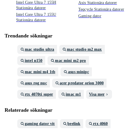
Intel Core Ultra 7 155H
Axis Stationära datorer
Stationära datorer
Teqcycle Stationära datorer
Intel Core Ultra 7 155U
Gaming dator
Stationära datorer
Trendande sökningar
mac studio ultra
mac studio m2 max
intel n150
mac mini m2 pro
mac mini m4 1tb
asus minipc
asus rog nuc
acer predator orion 3000
rtx 4070ti super
imac m1
Visa mer
Relaterade sökningar
gaming dator vit
beelink
rtx 4060