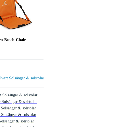
rn Beach Chair
Fiam Fiesta Soft Solstol
Isabe
2 156 kr
819 
llvert Solsängar & solstolar
 Solsängar & solstolar
 Solsängar & solstolar
 Solsängar & solstolar
 Solsängar & solstolar
Solsängar & solstolar