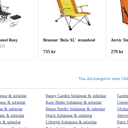
tsstol Roxy
Brunner 'Bula XL' strandstol
Arctic Te
(
2
)
735 kr
279 kr
Visa alla kategorier inom Chi
ngar & solstolar
Happy Garden Solsängar & solstolar
Garden
ngar & solstolar
Kave Home Solsängar & solstolar
Crespo
ar & solstolar
House Nordic Solsängar & solstolar
Ulrika
gar & solstolar
Quick Solsängar & solstolar
Atleve
r & solstolar
Lifestyle Solsängar & solstolar
Patio 