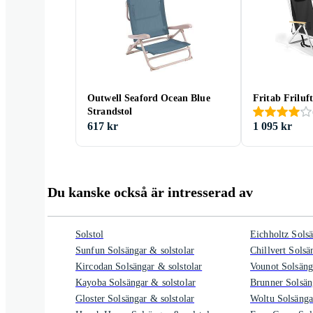
Outwell Seaford Ocean Blue
Fritab Friluf
Strandstol
617 kr
1 095 kr
Du kanske också är intresserad av
Solstol
Eichholtz Solsä
Sunfun Solsängar & solstolar
Chillvert Solsä
Kircodan Solsängar & solstolar
Vounot Solsäng
Kayoba Solsängar & solstolar
Brunner Solsän
Gloster Solsängar & solstolar
Woltu Solsänga