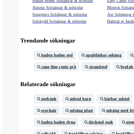
Hanah Home Solsängar & solstolar
Easy Camp Sols
Alassio Solsängar & solstolar
Blomus Solsäng
Songmics Solsängar & solstolar
Axi Solsängar &
Solskydd Solsängar & solstolar
Habitat et Jard
Trendande sökningar
baden baden stol
uppblåsbar solsäng
cane-line conic grå
strandstol
brafab 
Relaterade sökningar
utebänk
solstol barn
bärbar solstol
ecochair
solsäng plast
solsäng med hj
baden baden dyna
däckstol teak
ute
solbädd
hopfällbar solsäng
hopfällba