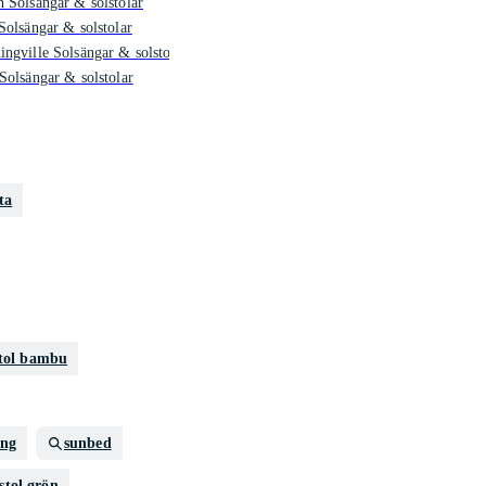
 Solsängar & solstolar
Solsängar & solstolar
ngville Solsängar & solstolar
Solsängar & solstolar
ta
stol bambu
äng
sunbed
lstol grön