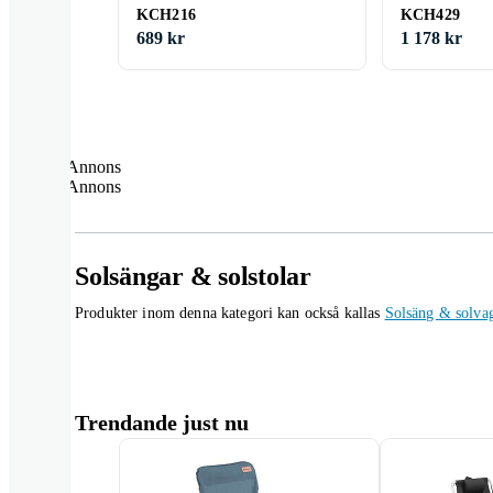
KCH216
KCH429
689 kr
1 178 kr
Annons
Annons
Solsängar & solstolar
Produkter inom denna kategori kan också kallas
Solsäng & solva
Trendande just nu