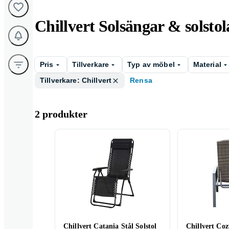
Chillvert Solsängar & solstol
Pris
Tillverkare
Typ av möbel
Material
Tillverkare: Chillvert
Rensa
2 produkter
Chillvert Catania Stål Solstol
Chillvert Coz