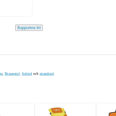
Rapportera fel
gn
,
Brassestol
,
Solstol
och
strandstol
.