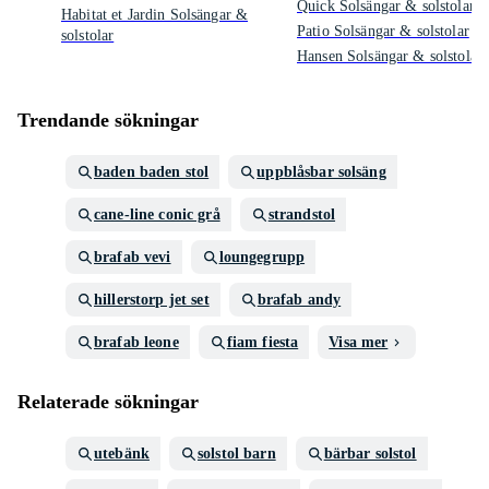
Quick Solsängar & solstolar
Habitat et Jardin Solsängar &
Patio Solsängar & solstolar
solstolar
Hansen Solsängar & solstolar
Trendande sökningar
baden baden stol
uppblåsbar solsäng
cane-line conic grå
strandstol
brafab vevi
loungegrupp
hillerstorp jet set
brafab andy
brafab leone
fiam fiesta
Visa mer
Relaterade sökningar
utebänk
solstol barn
bärbar solstol