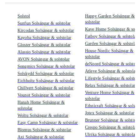
Solstol
Happy Garden Solsängar &
solstolar
Sunfun Solsängar & solstolar
Kave Home Solsängar & solst
Kircodan Solsängar & solstolar
Fatboy Solsängar & solstolar
Kayoba Solsängar & solstolar
Garden Solsängar & solstolar
Gloster Solsängar & solstolar
House Nordic Solsängar &
Alassio Solsängar & solstolar
solstolar
AVON Solsängar & solstolar
deNoord Solsängar & solstola
Songmics Solsängar & solstolar
Atleve Solsängar & solstolar
Solskydd Solsängar & solstolar
Lifestyle Solsängar & solstola
Eichholtz Solsängar & solstolar
Relax Solsängar & solstolar
Chillvert Solsängar & solstolar
Venture Home Solsängar &
Vounot Solsängar & solstolar
solstolar
Hanah Home Solsängar &
Ethnicraft Solsängar & solstol
solstolar
Jotex Solsängar & solstolar
Woltu Solsängar & solstolar
Brunner Solsängar & solstolar
Easy Camp Solsängar & solstolar
Crespo Solsängar & solstolar
Blomus Solsängar & solstolar
Ulrika Solsängar & solstolar
Axi Solsängar & solstolar