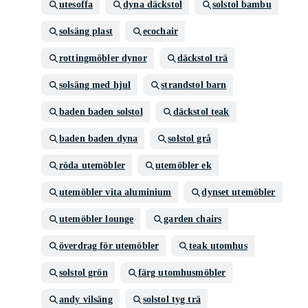
utesoffa
dyna däckstol
solstol bambu
solsäng plast
ecochair
rottingmöbler dynor
däckstol trä
solsäng med hjul
strandstol barn
baden baden solstol
däckstol teak
baden baden dyna
solstol grå
röda utemöbler
utemöbler ek
utemöbler vita aluminium
dynset utemöbler
utemöbler lounge
garden chairs
överdrag för utemöbler
teak utomhus
solstol grön
färg utomhusmöbler
andy vilsäng
solstol tyg trä