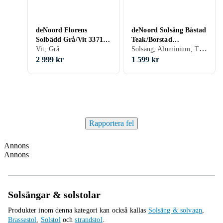
deNoord Florens
deNoord Solsäng Båstad
Solbädd Grå/Vit 3371-
Teak/Borstad
Solsäng, Aluminium, Trä, Vit, Grå, Teak, Beige, Trä/natur
229
Vit, Grå
aluminium
2 999 kr
1 599 kr
Rapportera fel
Annons
Annons
Solsängar & solstolar
Produkter inom denna kategori kan också kallas
Solsäng & solvagn
,
Brassestol
,
Solstol
och
strandstol
.