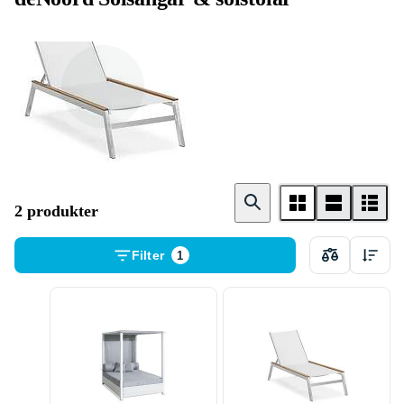
Solsäng
2 produkter
Filter
1