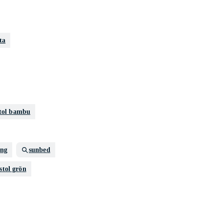
ta
stol bambu
äng
sunbed
lstol grön