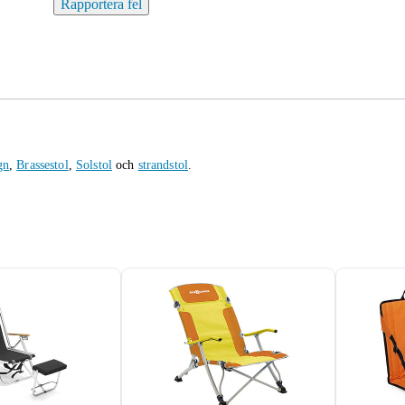
Rapportera fel
gn
,
Brassestol
,
Solstol
och
strandstol
.