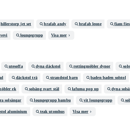
hillerstorp jet set
brafab andy
brafab leone
fiam fies
vevi
loungegrupp
Visa mer
utesoffa
dyna däckstol
rottingmöbler dynor
sol
ul
däckstol trä
strandstol barn
baden baden solstol
möbler ek
solsäng svart stål
lafuma pop up
dyna sols
ra solsängar
loungegrupp bambu
vit loungegrupp
so
lstol aluminium
teak utomhus
Visa mer