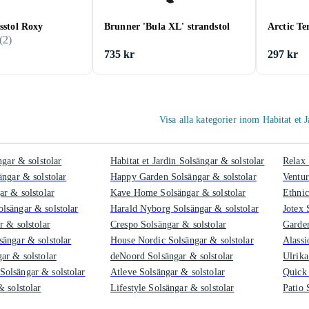
tsstol Roxy
Brunner 'Bula XL' strandstol
Arctic Te
(
2
)
735 kr
297 kr
Visa alla kategorier inom Habitat et 
ngar & solstolar
Habitat et Jardin Solsängar & solstolar
Relax 
ängar & solstolar
Happy Garden Solsängar & solstolar
Ventur
ar & solstolar
Kave Home Solsängar & solstolar
Ethnic
sängar & solstolar
Harald Nyborg Solsängar & solstolar
Jotex 
r & solstolar
Crespo Solsängar & solstolar
Garden
ängar & solstolar
House Nordic Solsängar & solstolar
Alassi
ar & solstolar
deNoord Solsängar & solstolar
Ulrika
olsängar & solstolar
Atleve Solsängar & solstolar
Quick 
 solstolar
Lifestyle Solsängar & solstolar
Patio 