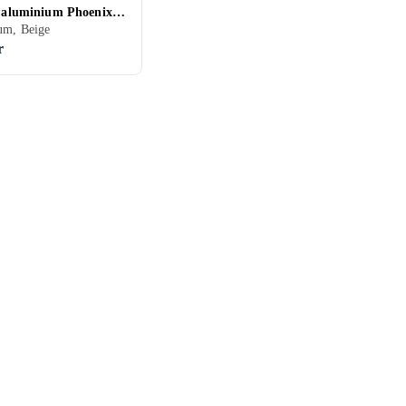
en aluminium Phoenix
 2
um, Beige
r