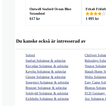
Outwell Seaford Ocean Blue
Fritab Friluf
Strandstol
617 kr
1 095 kr
Du kanske också är intresserad av
Solstol
Chillvert Solsä
Sunfun Solsängar & solstolar
Relaxdays Sols
Kircodan Solsängar & solstolar
Vounot Solsäng
Kayoba Solsängar & solstolar
Hanah Home Sol
Gloster Solsängar & solstolar
Woltu Solsänga
Songmics Solsängar & solstolar
Easy Camp Sols
Brunner Solsängar & solstolar
Blomus Solsäng
Solskydd Solsängar & solstolar
ECD Germany S
Eichholtz Solsängar & solstolar
Axi Solsängar &