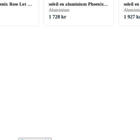
enix Rose Lot de
soleil en aluminium Phoenix
soleil 
Gris foncé Argenté Lot 2
Aluminium
Gris Lot
Alumini
1 728 kr
1 927 k