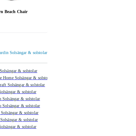
rn Beach Chair
Fiam Fiesta Soft Solstol
Isabe
2 156 kr
819 
Jardin Solsängar & solstolar
Solsängar & solstolar
e Home Solsängar & solstolar
raft Solsängar & solstolar
Solsängar & solstolar
 Solsängar & solstolar
o Solsängar & solstolar
 Solsängar & solstolar
Solsängar & solstolar
Solsängar & solstolar