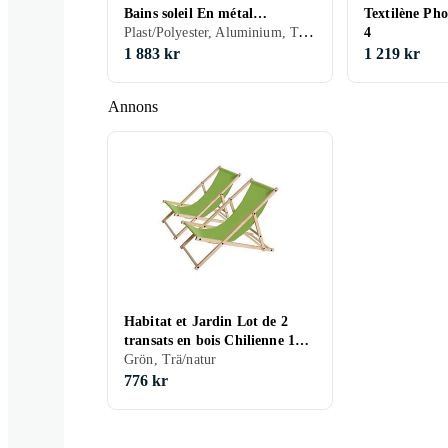
Bains soleil En métal
Textilène Pho
Plast/Polyester, Aluminium, Textilene, Armstöd, Svart, Grå
"Farniente"- Gris
4
1 883 kr
1 219 kr
Annons
Habitat et Jardin Lot de 2
transats en bois Chilienne 107
x 56,5 x 81 cm Vert
Grön, Trä/natur
776 kr