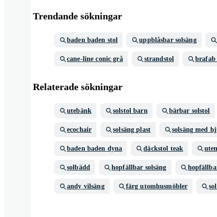
Trendande sökningar
baden baden stol
uppblåsbar solsäng
cane-line conic grå
strandstol
brafab 
Relaterade sökningar
utebänk
solstol barn
bärbar solstol
ecochair
solsäng plast
solsäng med hj
baden baden dyna
däckstol teak
ute
solbädd
hopfällbar solsäng
hopfällba
andy vilsäng
färg utomhusmöbler
so