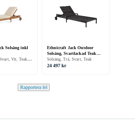
ck Solsäng inkl
Ethnicraft Jack Outdoor
Solsäng, Svartlackad Teak
Solsäng, Trä, Svart, Vit, Teak, Trä/natur
Svart
Solsäng, Trä, Svart, Teak
24 497 kr
Rapportera fel