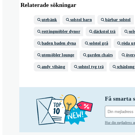
Relaterade sökningar
utebänk
solstol barn
bärbar solstol
rottingmöbler dynor
däckstol trä
sol
baden baden dyna
solstol grå
röda u
utemöbler lounge
garden chairs
över
andy vilsäng
solstol tyg trä
schäslon
Få smarta s
Hur din mejladress 