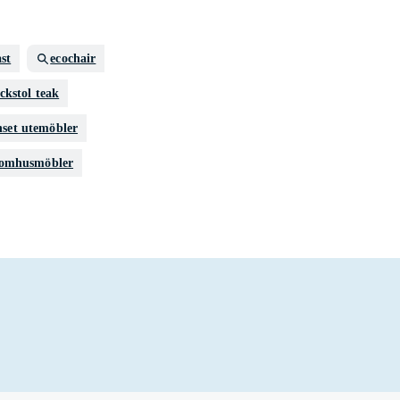
ast
ecochair
ckstol teak
set utemöbler
tomhusmöbler