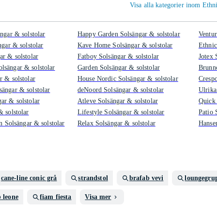
Visa alla kategorier inom Ethni
ngar & solstolar
Happy Garden Solsängar & solstolar
Ventur
ngar & solstolar
Kave Home Solsängar & solstolar
Ethnic
ar & solstolar
Fatboy Solsängar & solstolar
Jotex 
sängar & solstolar
Garden Solsängar & solstolar
Brunne
r & solstolar
House Nordic Solsängar & solstolar
Crespo
ängar & solstolar
deNoord Solsängar & solstolar
Ulrika
ar & solstolar
Atleve Solsängar & solstolar
Quick 
 solstolar
Lifestyle Solsängar & solstolar
Patio 
in Solsängar & solstolar
Relax Solsängar & solstolar
Hansen
cane-line conic grå
strandstol
brafab vevi
loungegru
 leone
fiam fiesta
Visa mer