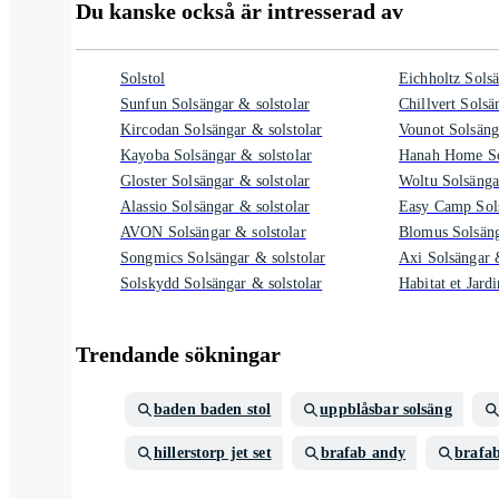
Du kanske också är intresserad av
Solstol
Eichholtz Solsä
Sunfun Solsängar & solstolar
Chillvert Solsä
Kircodan Solsängar & solstolar
Vounot Solsäng
Kayoba Solsängar & solstolar
Hanah Home Sol
Gloster Solsängar & solstolar
Woltu Solsänga
Alassio Solsängar & solstolar
Easy Camp Sols
AVON Solsängar & solstolar
Blomus Solsäng
Songmics Solsängar & solstolar
Axi Solsängar &
Solskydd Solsängar & solstolar
Habitat et Jard
Trendande sökningar
baden baden stol
uppblåsbar solsäng
hillerstorp jet set
brafab andy
brafab