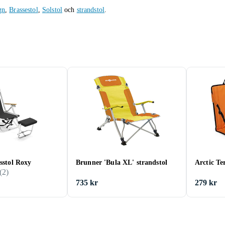
gn
,
Brassestol
,
Solstol
och
strandstol
.
tsstol Roxy
Brunner 'Bula XL' strandstol
Arctic Te
(
2
)
735 kr
279 kr