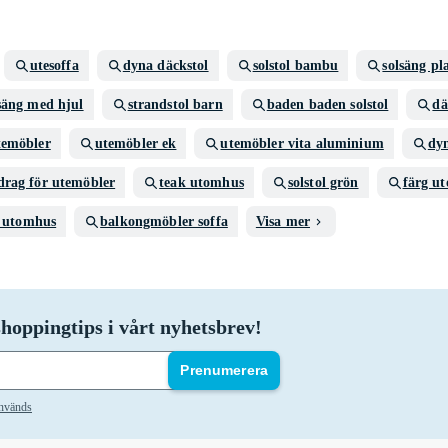
utesoffa
dyna däckstol
solstol bambu
solsäng pl
säng med hjul
strandstol barn
baden baden solstol
dä
temöbler
utemöbler ek
utemöbler vita aluminium
dyn
drag för utemöbler
teak utomhus
solstol grön
färg u
g utomhus
balkongmöbler soffa
Visa mer
hoppingtips i vårt nyhetsbrev!
Prenumerera
används