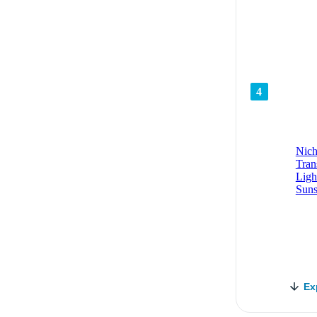
4
Nich
Tran
Lig
Suns
Ex