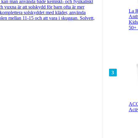
barn kan man använda både kemiskt- och fysikaliskt
h vuxna är att solskydd för barn ofta är mer
La R
att komplettera solskyddet med kläder, använda
Ant
en mellan 11-15 och att vara i skuggan. Solvett,
Kids
50+
3
ACO
Acti