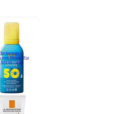
Technology
creen Mousse For
s SPF50 150ml