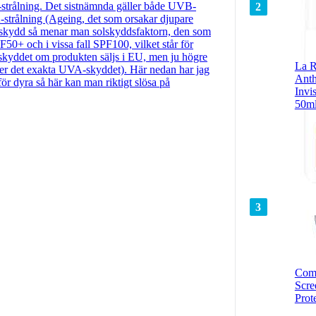
strålning. Det sistnämnda gäller både UVB-
2
-strålning (Ageing, det som orsakar djupare
solskydd så menar man solskyddsfaktorn, den som
PF50+ och i vissa fall SPF100, vilket står för
yddet om produkten säljs i EU, men ju högre
La R
fter det exakta UVA-skyddet). Här nedan har jag
Ant
 för dyra så här kan man riktigt slösa på
Invi
50m
3
Com
Scre
Prot