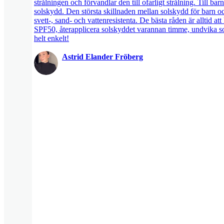
strålningen och förvandlar den till ofarligt strålning. Till 
solskydd. Den största skillnaden mellan solskydd för barn oc
svett-, sand- och vattenresistenta. De bästa råden är alltid 
SPF50, återapplicera solskyddet varannan timme, undvika sol
helt enkelt!
Astrid Elander Fröberg