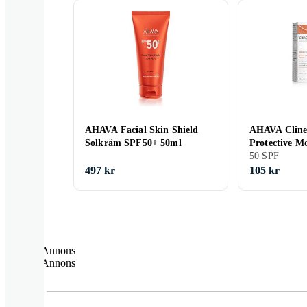
AHAVA Facial Skin Shield
AHAVA Clin
Solkräm SPF50+ 50ml
Protective M
SPF50 50ml
50 SPF
497 kr
105 kr
Annons
Annons