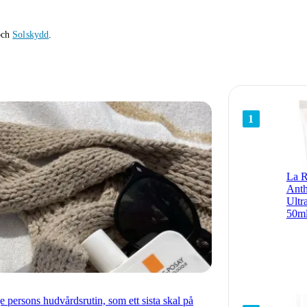
ch
Solskydd
.
1
La R
Ant
Ultr
50m
e persons hudvårdsrutin, som ett sista skal på