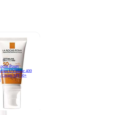
oche Posay
helios UVMune 400
a Cream SPF50+
l