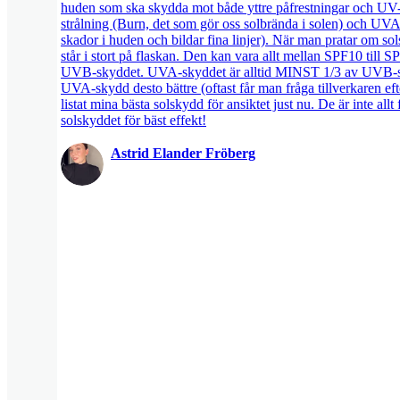
huden som ska skydda mot både yttre påfrestningar och UV-
strålning (Burn, det som gör oss solbrända i solen) och UVA
skador i huden och bildar fina linjer). När man pratar om 
står i stort på flaskan. Den kan vara allt mellan SPF10 till S
UVB-skyddet. UVA-skyddet är alltid MINST 1/3 av UVB-sk
UVA-skydd desto bättre (oftast får man fråga tillverkaren e
listat mina bästa solskydd för ansiktet just nu. De är inte allt
solskyddet för bäst effekt!
Astrid Elander Fröberg