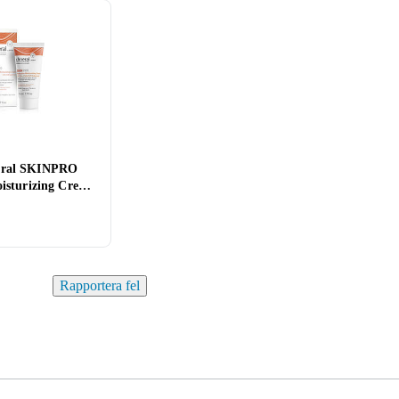
eral SKINPRO
oisturizing Cream
Rapportera fel