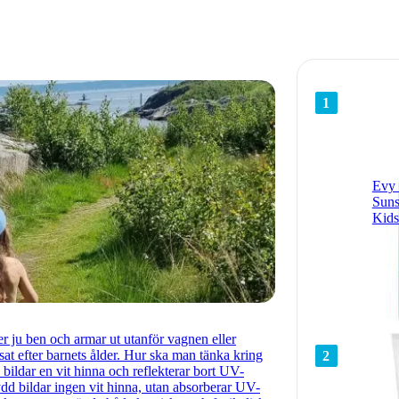
1
Evy 
Suns
Kid
er ju ben och armar ut utanför vagnen eller
t efter barnets ålder. Hur ska man tänka kring
2
 bildar en vit hinna och reflekterar bort UV-
kydd bildar ingen vit hinna, utan absorberar UV-