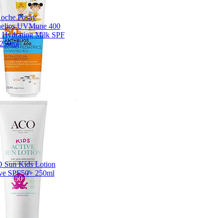
oche Posay
helios UVMune 400
 Hydrating Milk SPF
 250ml
 Sun Kids Lotion
ve SPF50+ 250ml