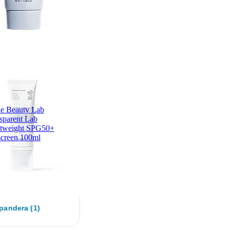
e Beauty Lab
sparent Lab
htweight SPG50+
creen 100ml
pandera (1)