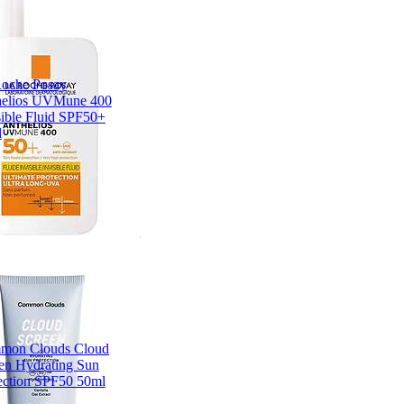
oche Posay
helios UVMune 400
sible Fluid SPF50+
l
mon Clouds Cloud
en Hydrating Sun
ection SPF50 50ml