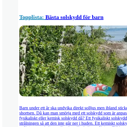
Topplista:
Bästa solskydd för barn
Barn under ett år ska undvika direkt solljus men ibland stick
shortsen. Då kan man smörja med ett solskydd som är anpassa
fysikaliskt eller kemisk solskydd då? Ett fysikaliskt solskydd
strålningen så att den inte går ner i huden. Ett kemiskt sols