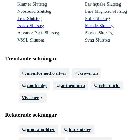
Kramer Slutsteg
Earthquake Slutsteg
Nobsound Slutsteg
Line Magnetic Slutsteg
Teac Slutsteg
Rolls Slutsteg
Isotek Slutsteg
Mackie Slutsteg
Advance Paris Slutsteg
Skytec Slutsteg
VSSL Slutsteg
Synq Slutsteg
Trendande sökningar
monitor audio silver
crown xls
cambridge
anthem mca
rotel michi
Visa mer
Relaterade sökningar
mini amplifier
hifi slutsteg