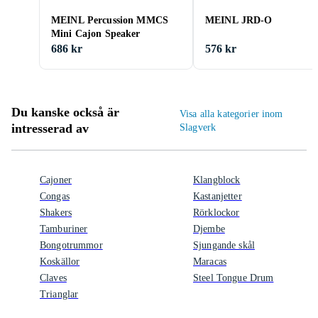
MEINL Percussion MMCS
MEINL JRD-O
Mini Cajon Speaker
686 kr
576 kr
Du kanske också är
Visa alla kategorier inom
intresserad av
Slagverk
Cajoner
Klangblock
Congas
Kastanjetter
Shakers
Rörklockor
Tamburiner
Djembe
Bongotrummor
Sjungande skål
Koskällor
Maracas
Claves
Steel Tongue Drum
Trianglar