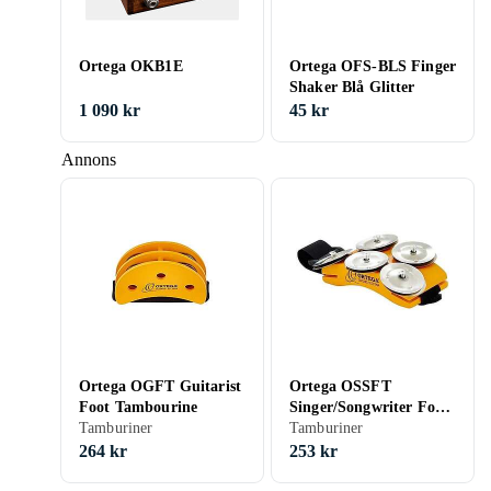
Ortega OKB1E
Ortega OFS-BLS Finger
Shaker Blå Glitter
1 090 kr
45 kr
Annons
Ortega OGFT Guitarist
Ortega OSSFT
Foot Tambourine
Singer/Songwriter Foot
Tamburiner
Tambourine
Tamburiner
264 kr
253 kr