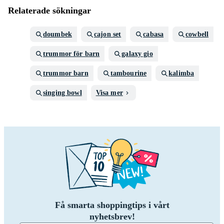
Relaterade sökningar
doumbek
cajon set
cabasa
cowbell
trummor för barn
galaxy gio
trummor barn
tambourine
kalimba
singing bowl
Visa mer
Få smarta shoppingtips i vårt
nyhetsbrev!