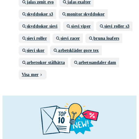
jalas zenit evo
jalas exalter
skyddsskor s3
monitor skyddsskor
skyddsskor sievi
sievi viper
sievi roller s3
sievi roller
sievi racer
bruna loafers
sievi skor
arbetskläder gore tex
arbetsskor stålhätta
arbetssandaler dam
Visa mer