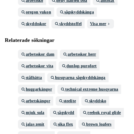
arbetssko
helly hansen boa
antistat
oregon yukon
sågskyddskänga
skyddsskor
skyddstoffel
Visa mer
Relaterade sökningar
arbetsskor dam
arbetsskor herr
arbetsskor vita
dunlop purofort
stålhätta
husqvarna sågskyddskänga
huggarkängor
technical extreme husqvarna
arbetskängor
steelite
skyddsko
mjuk sula
sågskydd
reebok royal glide
jalas zenit
sika flex
brown loafers