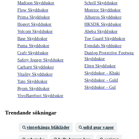
Madison Skyddsskor
Scholl Skyddsskor
Flow Skyddsskor
Monitor Skyddsskor
Prima Skyddsskor
Albatros Skyddsskor
Hogert Skyddsskor
HKSDK Skyddsskor
Volcom Skyddsskor
Abeba Skyddsskor
Base Skyddsskor
Toe Guard Skyddsskor
Puma Skyddsskor
Ejendals Skyddsskor
Craft Skyddsskor
Dunlop Protective Footwear
Skyddsskor
Safety Jogger Skyddsskor
Elten Skyddsskor
Carhartt Skyddsskor
Skyddsskor - Khaki
Vitality Skyddsskor
Skyddsskor - Guld
Yato Skyddsskor
Skyddsskor - Gul
Ryom Skyddsskor
VivoBarefoot Skyddsskor
Trendande sökningar
vinterkänga blåkläder
solid gear vapor