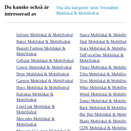
Du kanske också är
Visa alla kategorier inom Vonmählen
intresserad av
Mobilskal & Mobilfodral
Infinite Mobilskal & Mobilfodral
Sinox Mobilskal & Mobilfodr
Bakre Mobilskal & Mobilfodral
Skal Mobilskal & Mobilfodral
Bugatti Fashion Mobilskal &
Stars Mobilskal & Mobilfodra
Mobilfodral
TelForceOne Mobilskal &
Cellular Mobilskal & Mobilfodral
Mobilfodral
Copter Mobilskal & Mobilfodral
Thule Mobilskal & Mobilfodr
Drop Mobilskal & Mobilfodral
Tilta Mobilskal & Mobilfodra
Garmin Mobilskal & Mobilfodral
Vivo Mobilskal & Mobilfodra
Hoco Mobilskal & Mobilfodral
Wiko Mobilskal & Mobilfodra
Katinkas Mobilskal &
Wood Mobilskal & Mobilfodr
Mobilfodral
Zenus Mobilskal & Mobilfodr
LogiLink Mobilskal &
Back Mobilskal & Mobilfodra
Mobilfodral
Big Ben Mobilskal & Mobilfo
Mercedes Mobilskal &
Blade Mobilskal & Mobilfodr
Mobilfodral
CDN Mobilskal & Mobilfodra