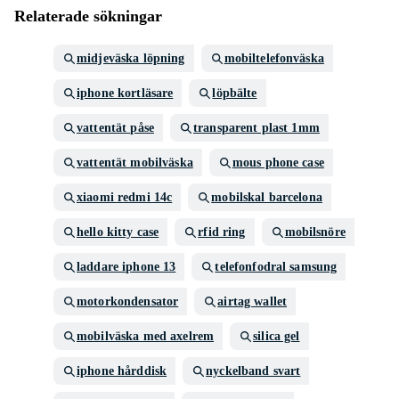
Relaterade sökningar
midjeväska löpning
mobiltelefonväska
iphone kortläsare
löpbälte
vattentät påse
transparent plast 1mm
vattentät mobilväska
mous phone case
xiaomi redmi 14c
mobilskal barcelona
hello kitty case
rfid ring
mobilsnöre
laddare iphone 13
telefonfodral samsung
motorkondensator
airtag wallet
mobilväska med axelrem
silica gel
iphone hårddisk
nyckelband svart