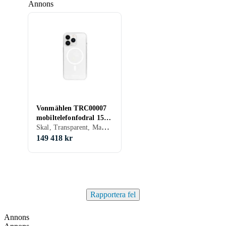
Annons
Vonmählen TRC00007
mobiltelefonfodral 15,5
Skal, Transparent, Magsafe kompatibel
cm (6,1") Omslag
Transparent
149 418 kr
Rapportera fel
Annons