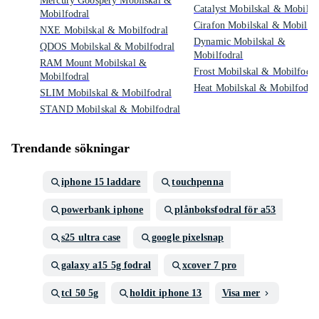
Mercury Goospery Mobilskal &
Catalyst Mobilskal & Mobilfo
Mobilfodral
Cirafon Mobilskal & Mobilfod
NXE Mobilskal & Mobilfodral
Dynamic Mobilskal &
QDOS Mobilskal & Mobilfodral
Mobilfodral
RAM Mount Mobilskal &
Frost Mobilskal & Mobilfodra
Mobilfodral
Heat Mobilskal & Mobilfodra
SLIM Mobilskal & Mobilfodral
STAND Mobilskal & Mobilfodral
Trendande sökningar
iphone 15 laddare
touchpenna
powerbank iphone
plånboksfodral för a53
s25 ultra case
google pixelsnap
galaxy a15 5g fodral
xcover 7 pro
tcl 50 5g
holdit iphone 13
Visa mer