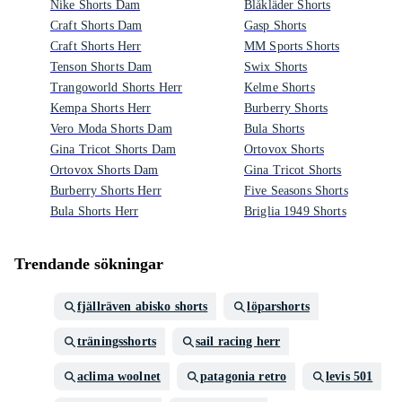
Nike Shorts Dam
Blåkläder Shorts
Craft Shorts Dam
Gasp Shorts
Craft Shorts Herr
MM Sports Shorts
Tenson Shorts Dam
Swix Shorts
Trangoworld Shorts Herr
Kelme Shorts
Kempa Shorts Herr
Burberry Shorts
Vero Moda Shorts Dam
Bula Shorts
Gina Tricot Shorts Dam
Ortovox Shorts
Ortovox Shorts Dam
Gina Tricot Shorts
Burberry Shorts Herr
Five Seasons Shorts
Bula Shorts Herr
Briglia 1949 Shorts
Trendande sökningar
fjällräven abisko shorts
löparshorts
träningsshorts
sail racing herr
aclima woolnet
patagonia retro
levis 501