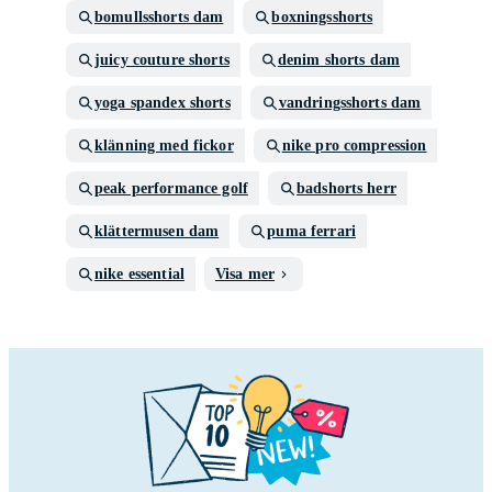
bomullsshorts dam
boxningsshorts
juicy couture shorts
denim shorts dam
yoga spandex shorts
vandringsshorts dam
klänning med fickor
nike pro compression
peak performance golf
badshorts herr
klättermusen dam
puma ferrari
nike essential
Visa mer