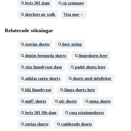
levis 501 dam
cp company
skechers go walk
Visa mer
Relaterade sökningar
sverige shorts
herr string
denim bermuda shorts
linneshorts herr
vita linnebyxor dam
padel shorts herr
adidas cargo shorts
shorts med sidofickor
blå linnebyxor
långa shorts herr
nn07 shorts
ufc shorts
mma shorts
levis 501 90s dam
rosa träningsshorts
rutiga shorts
vadderade shorts