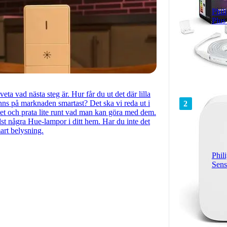
Phil
Plus
eta vad nästa steg är. Hur får du ut det där lilla
ns på marknaden smartast? Det ska vi reda ut i
2
met och prata lite runt vad man kan göra med dem.
st några Hue-lampor i ditt hem. Har du inte det
art belysning.
Phil
Sens