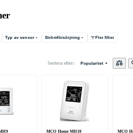
ner
Typ av sensor
Strömförsörjning
Fler filter
Sortera efter
:
Popularitet
MH9
MCO Home MH10
MCO Ho