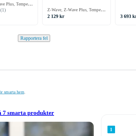
Z-Wave, Z-Wave Plus, Temperatur, Luftfuktighet, Luftkvalitet, Gas, Co2 mätare, Elnät
Z-Wave, Z-Wave Plus, Temperatur
(
1
)
2 129 kr
3 693 k
Rapportera fel
ör smarta hem
.
på 7 smarta produkter
1