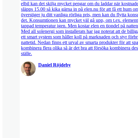
elbil kan det skilja mycket pengar om du laddar när kostna
släpps 15.00 så kika gärna in på elen.nu för att få ett hum o
överstiger ju ditt vanliga rörliga pris, men kan du flytta kons
det. Konsumtionen kan mycket väl gå upp, om t.ex. elementen 
tappad temperatur igen. Men kostar elen en tiondel på natten
Med all solenergi som installerats har jag noterat att de billi
ett smart system som håller koll på marknaden och styr förbru
nattetid. Nedan finns ett urval av smarta produkter för att spar
kombinera flera olika så är det bra att försöka kombinera de
ställe.
Daniel Röjdeby