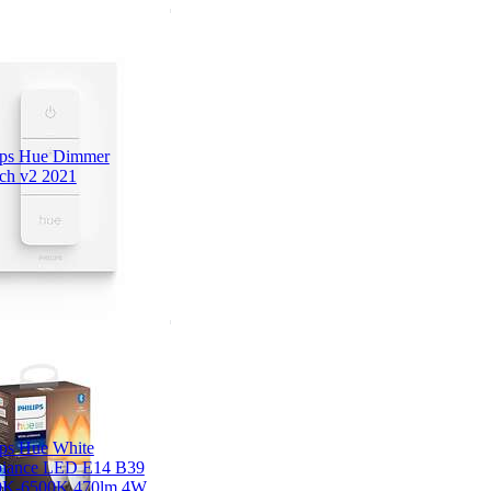
ips Hue Dimmer
ch v2 2021
ips Hue White
iance LED E14 B39
0K-6500K 470lm 4W