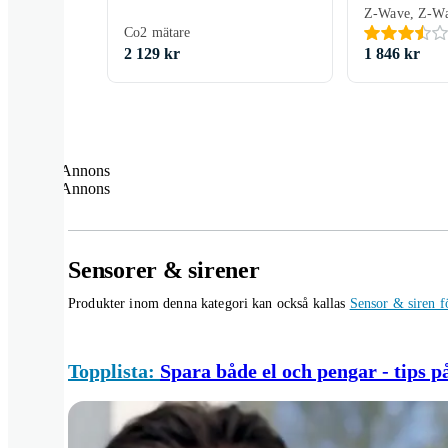
Co2 mätare
2 129 kr
1 846 kr
Annons
Annons
Sensorer & sirener
Produkter inom denna kategori kan också kallas
Sensor & siren f
Topplista:
Spara både el och pengar - tips 