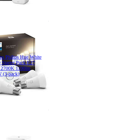
ips Philips Hue White
Starter Pack E27
 2700K 1100lm
 (3-pack)