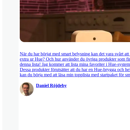
När du har börjat med smart belysning kan det vara svårt att v
extra ur Hue? Och hur använder du övriga produkter som fin
denna lista! Jag kommer att lista mina favoriter i Hue-syste
Dessa produkter förutsätter att du har en Hue-brygga och hel
kan du börja med att läsa min topplista med startpaket för sm
Daniel Röjdeby