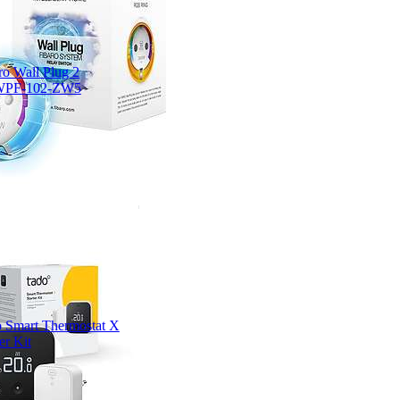
ro Wall Plug 2
PF-102-ZW5
 Smart Thermostat X
er Kit