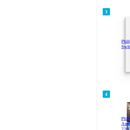
3
Phil
Swit
4
Phil
Amb
220