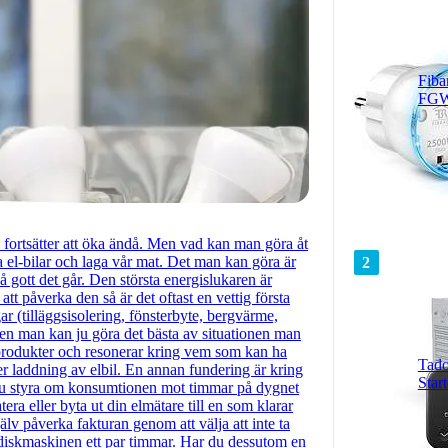
Fiba
FGW
 fortsätter att öka ändå. Men vad kan man göra åt
 el-bilar och laga vår mat. Det man kan göra är
2
å gott det går. Den största energislukaren är
t påverka den så är det oftast en vettig första
ar (tilläggsisolering, fönsterbyte, bergvärme,
. Men man kan ju göra det bästa av situationen man
rta produkter och resonerar kring vem som kan ha
Tado
er laddning av elbil. En annan fundering är kring
Start
 du styra om konsumtionen mot timmar på dygnet
tera eller byta ut din elmätare till en som klarar
älv påverka fakturan genom att välja att inte ta
av diskmaskinen ett par timmar. Har du dessutom en