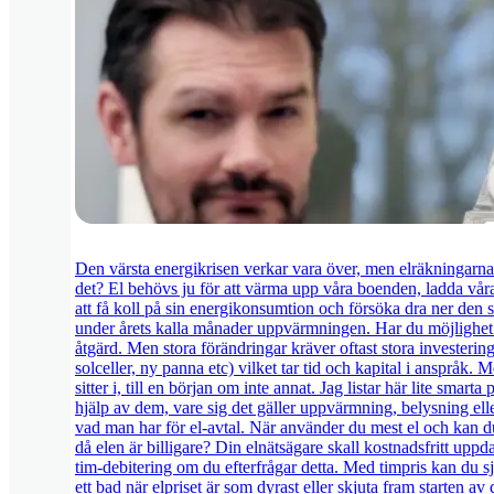
Den värsta energikrisen verkar vara över, men elräkningarna
det? El behövs ju för att värma upp våra boenden, ladda våra
att få koll på sin energikonsumtion och försöka dra ner den s
under årets kalla månader uppvärmningen. Har du möjlighet at
åtgärd. Men stora förändringar kräver oftast stora investering
solceller, ny panna etc) vilket tar tid och kapital i anspråk
sitter i, till en början om inte annat. Jag listar här lite sma
hjälp av dem, vare sig det gäller uppvärmning, belysning ell
vad man har för el-avtal. När använder du mest el och kan
då elen är billigare? Din elnätsägare skall kostnadsfritt uppda
tim-debitering om du efterfrågar detta. Med timpris kan du sj
ett bad när elpriset är som dyrast eller skjuta fram starten 