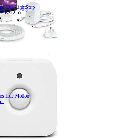
ips Hue LightStrip
 Base (2m)
ips Hue Motion
or