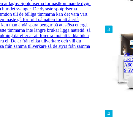
den är lägre. Spotpriserna för nästkommande dygn
m hur det svänger. De dyraste spotpriserna
umtion till de billiga timmarna kan det vara värt
måste gå för fullt på natten för att återfå
 kan man ändå spara pengar på att slösa energi.
3
gaste timmarna inte längre brukar ligga nattetid, så
kning därefter är att föredra mot att ladda bilen
a el. De är från olika tillverkare och vill du
ssa från samma tillverkare så de styrs från samma
Phil
LED 
A60
9,5W
4