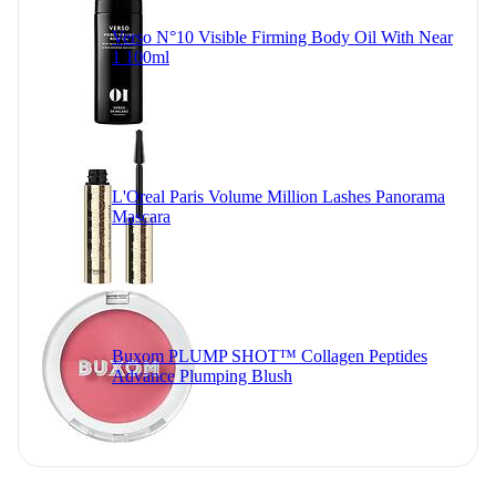
Verso N°10 Visible Firming Body Oil With Near
1 100ml
L'Oreal Paris Volume Million Lashes Panorama
Mascara
Buxom PLUMP SHOT™ Collagen Peptides
Advance Plumping Blush