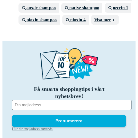
aussie shampoo
native shampoo
neccin 1
nioxin shampoo
nioxin 4
Visa mer
Få smarta shoppingtips i vårt
nyhetsbrev!
Prenumerera
Hur din mejladress används