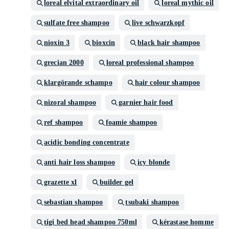
loreal elvital extraordinary oil
loreal mythic oil
sulfate free shampoo
live schwarzkopf
nioxin 3
bioxcin
black hair shampoo
grecian 2000
loreal professional shampoo
klargörande schampo
hair colour shampoo
nizoral shampoo
garnier hair food
ref shampoo
foamie shampoo
acidic bonding concentrate
anti hair loss shampoo
icy blonde
grazette xl
builder gel
sebastian shampoo
tsubaki shampoo
tigi bed head shampoo 750ml
kérastase homme