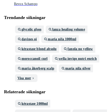
Revox Schampo
Trendande sökningar
glycolic gloss
lanza healing volume
davines oi
maria nila 1000ml
kérastase blond absolu
fanola no yellow
moroccanoil curl
wella invigo nutri enrich
maria åkerberg scalp
maria nila silver
Visa mer
Relaterade sökningar
kérastase 1000ml