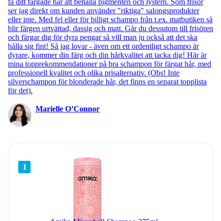
få ditt färgade hår att behålla pigmenten och lystern. Som frisör
ser jag direkt om kunden använder "riktiga" salongsprodukter
eller inte. Med fel eller för billigt schampo från t.ex. matbutiken så
blir färgen urtvättad, dassig och matt. Går du dessutom till frisören
och färgar dig för dyra pengar så vill man ju också att det ska
hålla sig fint! Så jag lovar - även om ett ordentligt schampo är
dyrare, kommer din färg och din hårkvalitet att tacka dig! Här är
mina topprekommendationer på bra schampon för färgat hår, med
professionell kvalitet och olika prisalternativ. (Obs! Inte
silverschampon för blonderade hår, det finns en separat topplista
för det).
Marielle O’Connor
1