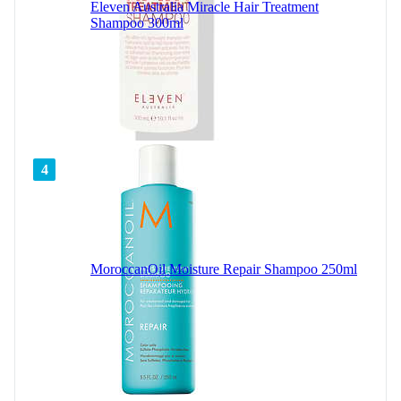
Eleven Australia Miracle Hair Treatment
Shampoo 300ml
4
MoroccanOil Moisture Repair Shampoo 250ml