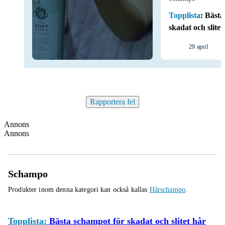
Topplista
:
Bästa
skadat och slitet
29 april
Rapportera fel
Annons
Annons
Schampo
Produkter inom denna kategori kan också kallas
Hårschampo
.
Topplista:
Bästa schampot för skadat och slitet hår