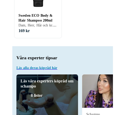
Sweden ECO Body &
Hair Shampoo 200ml
Dam, Herr, Hår och kroppsschampo, Gel / flytande schampo
169 kr
Våra experter tipsar
Läs alla deras köpråd här
Läs våra experters köpråd om
schampo
8 listor
Schampo