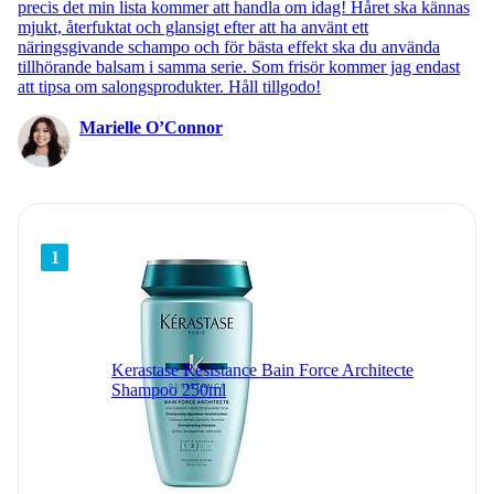
precis det min lista kommer att handla om idag! Håret ska kännas
mjukt, återfuktat och glansigt efter att ha använt ett
näringsgivande schampo och för bästa effekt ska du använda
tillhörande balsam i samma serie. Som frisör kommer jag endast
att tipsa om salongsprodukter. Håll tillgodo!
Marielle O’Connor
1
Kerastase Résistance Bain Force Architecte
Shampoo 250ml