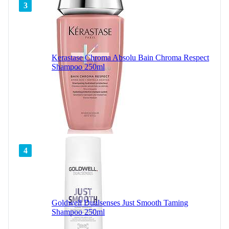
3
Kerastase Chroma Absolu Bain Chroma Respect
Shampoo 250ml
4
Goldwell Dualsenses Just Smooth Taming
Shampoo 250ml