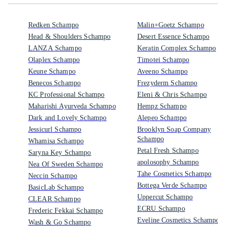
Redken Schampo
Malin+Goetz Schampo
Head & Shoulders Schampo
Desert Essence Schampo
LANZA Schampo
Keratin Complex Schampo
Olaplex Schampo
Timotei Schampo
Keune Schampo
Aveeno Schampo
Benecos Schampo
Frezyderm Schampo
KC Professional Schampo
Eleni & Chris Schampo
Maharishi Ayurveda Schampo
Hempz Schampo
Dark and Lovely Schampo
Alepeo Schampo
Jessicurl Schampo
Brooklyn Soap Company
Schampo
Whamisa Schampo
Petal Fresh Schampo
Saryna Key Schampo
apolosophy Schampo
Nea Of Sweden Schampo
Tahe Cosmetics Schampo
Neccin Schampo
Bottega Verde Schampo
BasicLab Schampo
Uppercut Schampo
CLEAR Schampo
ECRU Schampo
Frederic Fekkai Schampo
Eveline Cosmetics Schampo
Wash & Go Schampo