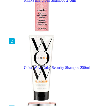
Amika Mirrorball Shampoo 275ml
2
Color Wow Color Security Shampoo 250ml