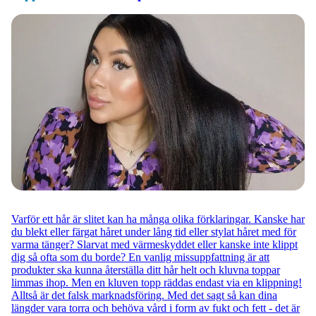
Varför ett hår är slitet kan ha många olika förklaringar. Kanske har
du blekt eller färgat håret under lång tid eller stylat håret med för
varma tänger? Slarvat med värmeskyddet eller kanske inte klippt
dig så ofta som du borde? En vanlig missuppfattning är att
produkter ska kunna återställa ditt hår helt och kluvna toppar
limmas ihop. Men en kluven topp räddas endast via en klippning!
Alltså är det falsk marknadsföring. Med det sagt så kan dina
längder vara torra och behöva vård i form av fukt och fett - det är