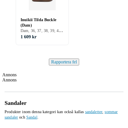
Inuikii Tilda Buckle
(Dam)
Dam, 36, 37, 38, 39, 40, 41, Svart, Brun, Beige, Skinn/Läder
1 609 kr
Rapportera fel
Annons
Annons
Sandaler
Produkter inom denna kategori kan också kallas
sandaletter
,
sommar
sandaler
och
Sandal
.