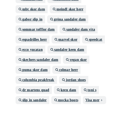
mbt skor dam
meindl skor herr
gabor slip in
gröna sandaler dam
sommar tofflor dam
sandaler dam vita
espadrilles herr
marvel skor
speedcat
ecco yucatan
sandaler keen dam
skechers sandaler dam
vegan skor
puma skor dam
colmar herr
columbia peakfreak
jordan shoes
dr martens quad
keen dam
toni s
slip in sandaler
mocka boots
Visa mer