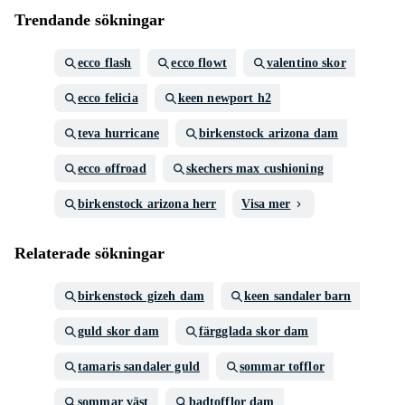
Trendande sökningar
ecco flash
ecco flowt
valentino skor
ecco felicia
keen newport h2
teva hurricane
birkenstock arizona dam
ecco offroad
skechers max cushioning
birkenstock arizona herr
Visa mer
Relaterade sökningar
birkenstock gizeh dam
keen sandaler barn
guld skor dam
färgglada skor dam
tamaris sandaler guld
sommar tofflor
sommar väst
badtofflor dam