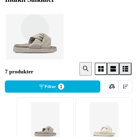
Dam
7 produkter
Filter
1