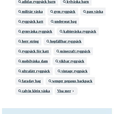
adidas ryggsäck barn
kylväska barn
militär väska
gym ryggsäck
pass väska
ryggsäck katt
underseat bag
gymväska ryggsäck
kabinväska ryggsäck
herr string
hopfällbar ryggsäck
ryggsäck för katt
minecraft ryggsäck
mobilväska dam
vikbar ryggsäck
ultralätt ryggsäck
vintage ryggsäck
faraday bag
wenger pegasus backpack
calvin klein väska
Visa mer