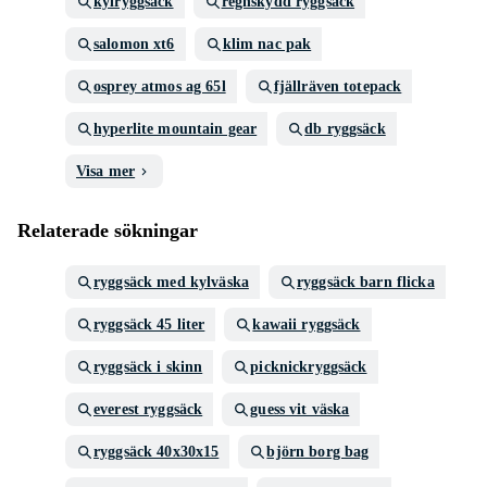
kylryggsäck
regnskydd ryggsäck
salomon xt6
klim nac pak
osprey atmos ag 65l
fjällräven totepack
hyperlite mountain gear
db ryggsäck
Visa mer
Relaterade sökningar
ryggsäck med kylväska
ryggsäck barn flicka
ryggsäck 45 liter
kawaii ryggsäck
ryggsäck i skinn
picknickryggsäck
everest ryggsäck
guess vit väska
ryggsäck 40x30x15
björn borg bag