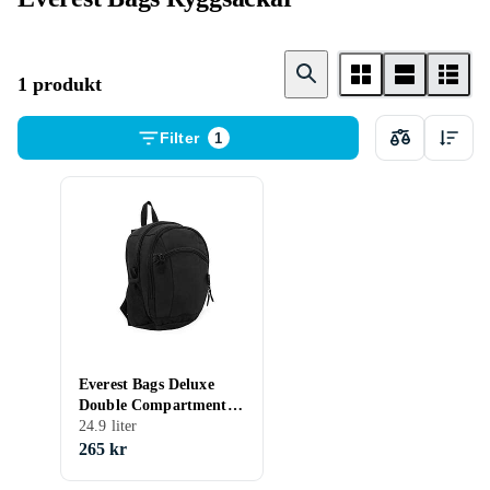
1 produkt
Filter
1
Everest Bags Deluxe
Double Compartment
24.9L
24.9 liter
265 kr