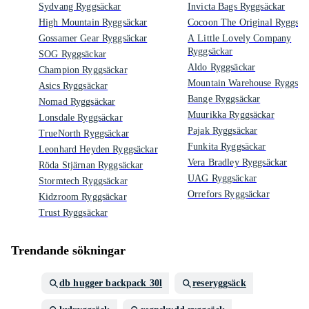
Sydvang Ryggsäckar
Invicta Bags Ryggsäckar
High Mountain Ryggsäckar
Cocoon The Original Ryggsäc
Gossamer Gear Ryggsäckar
A Little Lovely Company
Ryggsäckar
SOG Ryggsäckar
Aldo Ryggsäckar
Champion Ryggsäckar
Mountain Warehouse Ryggsäc
Asics Ryggsäckar
Bange Ryggsäckar
Nomad Ryggsäckar
Muurikka Ryggsäckar
Lonsdale Ryggsäckar
Pajak Ryggsäckar
TrueNorth Ryggsäckar
Funkita Ryggsäckar
Leonhard Heyden Ryggsäckar
Vera Bradley Ryggsäckar
Röda Stjärnan Ryggsäckar
UAG Ryggsäckar
Stormtech Ryggsäckar
Orrefors Ryggsäckar
Kidzroom Ryggsäckar
Trust Ryggsäckar
Trendande sökningar
db hugger backpack 30l
reseryggsäck