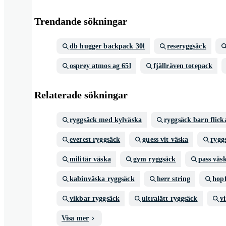
Trendande sökningar
db hugger backpack 30l
reseryggsäck
osprey atmos ag 65l
fjällräven totepack
Relaterade sökningar
ryggsäck med kylväska
ryggsäck barn flick
everest ryggsäck
guess vit väska
rygg
militär väska
gym ryggsäck
pass väs
kabinväska ryggsäck
herr string
hopf
vikbar ryggsäck
ultralätt ryggsäck
v
Visa mer