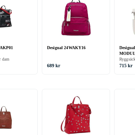
WAKP01
Desigual 24WAKY16
Desigu
MODUL
r dam
Ryggsäck
689 kr
715 kr