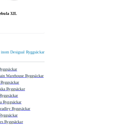
ebula 32L
Salomon Trailblazer 30L
Oakle
(
1
)
729 kr
2 39
er inom Desigual Ryggsäckar
Ryggsäckar
ain Warehouse Ryggsäckar
 Ryggsäckar
kka Ryggsäckar
Ryggsäckar
a Ryggsäckar
radley Ryggsäckar
yggsäckar
rs Ryggsäckar