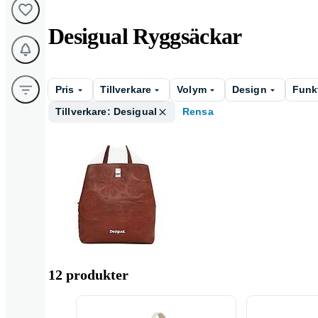
Desigual Ryggsäckar
Pris
Tillverkare
Volym
Design
Funk
Tillverkare: Desigual
Rensa
Ryggsäckar för
dam
12 produkter