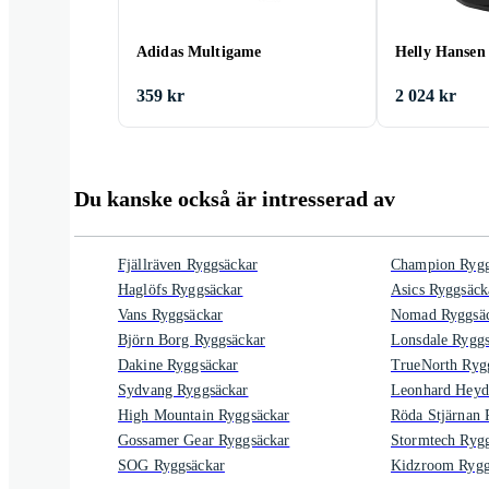
Adidas Multigame
Helly Hansen
359 kr
2 024 kr
Du kanske också är intresserad av
Fjällräven Ryggsäckar
Champion Rygg
Haglöfs Ryggsäckar
Asics Ryggsäck
Vans Ryggsäckar
Nomad Ryggsä
Björn Borg Ryggsäckar
Lonsdale Ryggs
Dakine Ryggsäckar
TrueNorth Ryg
Sydvang Ryggsäckar
Leonhard Heyd
High Mountain Ryggsäckar
Röda Stjärnan 
Gossamer Gear Ryggsäckar
Stormtech Ryg
SOG Ryggsäckar
Kidzroom Rygg