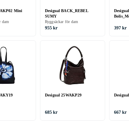
WAKP02 Mini
Desigual BACK_REBEL
Desigua
SUMY
Bolis_M
r dam
Ryggsäckar för dam
955 kr
397 kr
WAKY19
Desigual 25WAKP29
Desigu
685 kr
667 kr