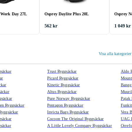
 Work Day 27L
Osprey Daylite Plus 20L
Osprey N
562 kr
1 049 kr
Visa alla kategori
säckar
Trust Ryggsäckar
Aldo 
ar
Picard Ryggsäckar
Mount
ckar
Kinetic Ryggsäckar
Bange
äckar
Altus Ryggsäckar
Muuri
gsäckar
Pure Norway Ryggsäckar
Pajak 
en Ryggsäckar
Pentagon Ryggsäckar
Funkit
Ryggsäckar
Invicta Bags Ryggsäckar
Vera B
gsäckar
Cocoon The Original Ryggsäckar
UAG R
säckar
A Little Lovely Company Ryggsäckar
Orrefo