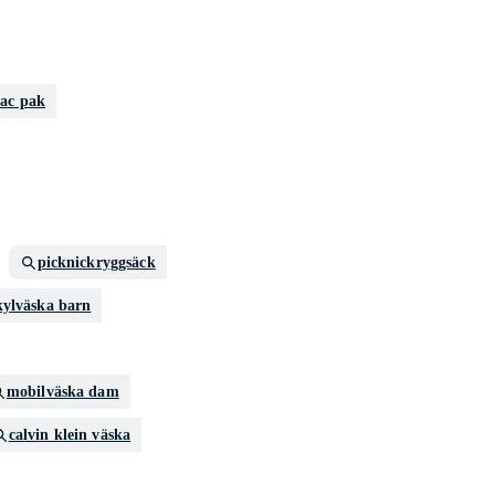
nac pak
picknickryggsäck
kylväska barn
mobilväska dam
calvin klein väska