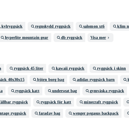
kylryggsäck
regnskydd ryggsäck
salomon xt6
klim 
hyperlite mountain gear
db ryggsäck
Visa mer
a
ryggsäck 45 liter
kawaii ryggsäck
ryggsäck i skinn
säck 40x30x15
björn borg bag
adidas ryggsäck barn
ka
ryggsäck katt
underseat bag
gymväska ryggsäck
ällbar ryggsäck
ryggsäck för katt
minecraft ryggsäck
intage ryggsäck
faraday bag
wenger pegasus backpack