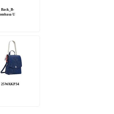
l Back_B-
ombasa U
al 25WAKP34