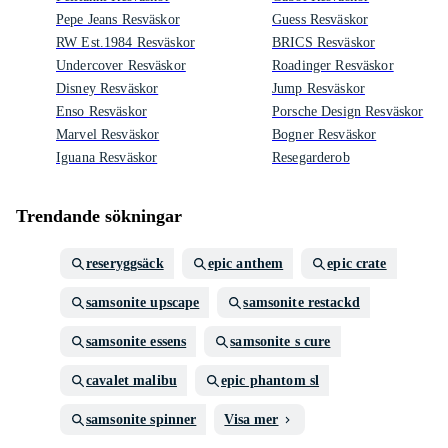
Pepe Jeans Resväskor
Guess Resväskor
RW Est.1984 Resväskor
BRICS Resväskor
Undercover Resväskor
Roadinger Resväskor
Disney Resväskor
Jump Resväskor
Enso Resväskor
Porsche Design Resväskor
Marvel Resväskor
Bogner Resväskor
Iguana Resväskor
Resegarderob
Trendande sökningar
reseryggsäck
epic anthem
epic crate
samsonite upscape
samsonite restackd
samsonite essens
samsonite s cure
cavalet malibu
epic phantom sl
samsonite spinner
Visa mer