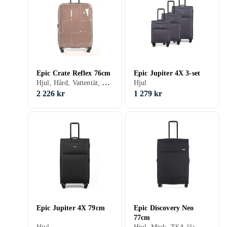
Epic Crate Reflex 76cm
Epic Jupiter 4X 3-set
Hjul, Hård, Vattentät, För barn/junior, TSA-lås
Hjul
2 226 kr
1 279 kr
Epic Jupiter 4X 79cm
Epic Discovery Neo
77cm