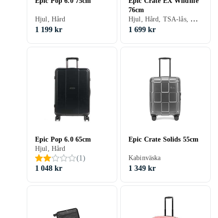
Epic Pop 6.0 75cm
Epic Crate EX Wildlife
76cm
Hjul, Hård, TSA-lås, Kabinväska
Hjul, Hård
1 199 kr
1 699 kr
Epic Pop 6.0 65cm
Epic Crate Solids 55cm
Hjul, Hård
(
1
)
Kabinväska
1 048 kr
1 349 kr