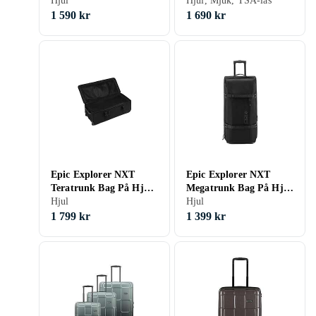
Hjul
Hjul, Mjuk, TSA-lås
1 590 kr
1 690 kr
Epic Explorer NXT
Epic Explorer NXT
Teratrunk Bag På Hjul
Megatrunk Bag På Hjul
92cm
Hjul
72cm 75L
Hjul
1 799 kr
1 399 kr