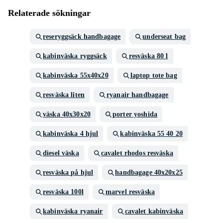
Relaterade sökningar
reseryggsäck handbagage
underseat bag
kabinväska ryggsäck
resväska 80 l
kabinväska 55x40x20
laptop tote bag
resväska liten
ryanair handbagage
väska 40x30x20
porter yoshida
kabinväska 4 hjul
kabinväska 55 40 20
diesel väska
cavalet rhodos resväska
resväska på hjul
handbagage 40x20x25
resväska 100l
marvel resväska
kabinväska ryanair
cavalet kabinväska