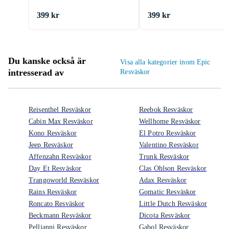
399 kr
399 kr
Du kanske också är
Visa alla kategorier inom Epic
intresserad av
Resväskor
Reisenthel Resväskor
Reebok Resväskor
Cabin Max Resväskor
Wellhome Resväskor
Kono Resväskor
El Potro Resväskor
Jeep Resväskor
Valentino Resväskor
Affenzahn Resväskor
Trunk Resväskor
Day Et Resväskor
Clas Ohlson Resväskor
Trangoworld Resväskor
Adax Resväskor
Rains Resväskor
Gomatic Resväskor
Roncato Resväskor
Little Dutch Resväskor
Beckmann Resväskor
Dicota Resväskor
Pellianni Resväskor
Gabol Resväskor