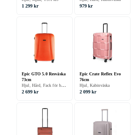
1 299 kr
979 kr
Epic GTO 5.0 Resväska
Epic Crate Reflex Evo
73cm
76cm
Hjul, Hård, Fack för bärbar dator/surfplatta
Hjul, Kabinväska
2 699 kr
2 099 kr