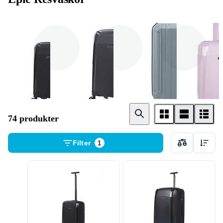
Stor Resväska
Mellanstor
Kabinväska
Resväska
74 produkter
Filter
1