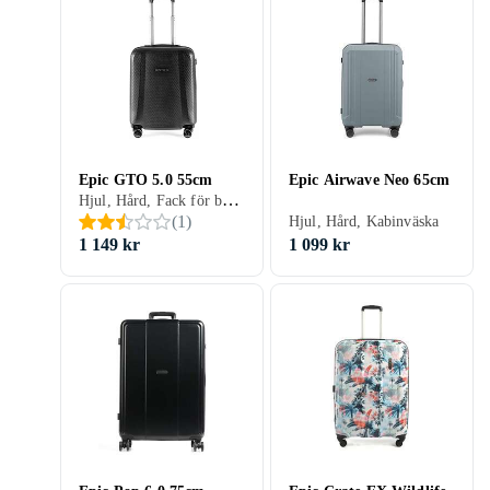
Epic GTO 5.0 55cm
Epic Airwave Neo 65cm
Hjul, Hård, Fack för bärbar dator/surfplatta, Kabinväska
(
1
)
Hjul, Hård, Kabinväska
1 149 kr
1 099 kr