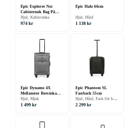
Epic Explorer Nxt
Epic Halo 66cm
Cabintrunk Bag På
Hjul 55cm 44L
Hjul, Kabinväska
Hjul, Hård
974 kr
1 138 kr
Epic Dynamo 4X
Epic Phantom SL
Mellanstor Resväska
Fastback 55cm
Hjul, Hård, Fack för bärbar dator/surfplatta, TSA-lås, Kabinväska
69cm
Hjul, Mjuk
1 499 kr
2 299 kr