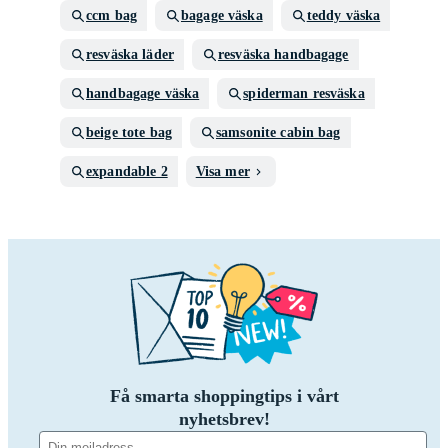
ccm bag
bagage väska
teddy väska
resväska läder
resväska handbagage
handbagage väska
spiderman resväska
beige tote bag
samsonite cabin bag
expandable 2
Visa mer
Få smarta shoppingtips i vårt
nyhetsbrev!