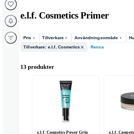
e.l.f. Cosmetics Primer
Pris
Tillverkare
Användningsområde
Hu
Tillverkare: e.l.f. Cosmetics
Rensa
13 produkter
e.l.f. Cosmetics Power Grip
e.l.f. Cosmeti