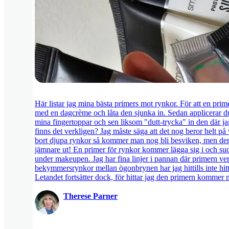
Här listar jag mina bästa primers mot rynkor. För att en pri
med en dagcrème och låta den sjunka in. Sedan applicerar d
mina fingertoppar och sen liksom "dutt-trycka" in den där jag
finns det verkligen? Jag måste säga att det nog beror helt p
bort djupa rynkor så kommer man nog bli besviken, men den k
jämnare ut! En primer för rynkor kommer lägga sig i och sudd
under makeupen. Jag har fina linjer i pannan där primern v
bekymmersrynkor mellan ögonbrynen har jag hittills inte hit
Letandet fortsätter dock, för hittar jag den primern kommer n
Therese Parner