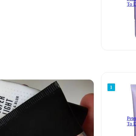
To D
1
Pete
To D