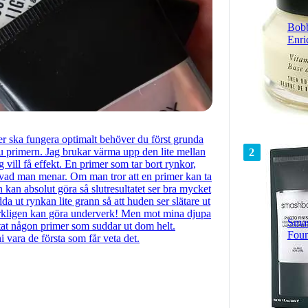
Bobb
Enri
mer ska fungera optimalt behöver du först grunda
u primern. Jag brukar värma upp den lite mellan
2
 vill få effekt. En primer som tar bort rynkor,
å vad man menar. Om man tror att en primer kan ta
an absolut göra så slutresultatet ser bra mycket
a ut rynkan lite grann så att huden ser slätare ut
erkligen kan göra underverk! Men mot mina djupa
Smas
tat någon primer som suddar ut dom helt.
Foun
i vara de första som får veta det.