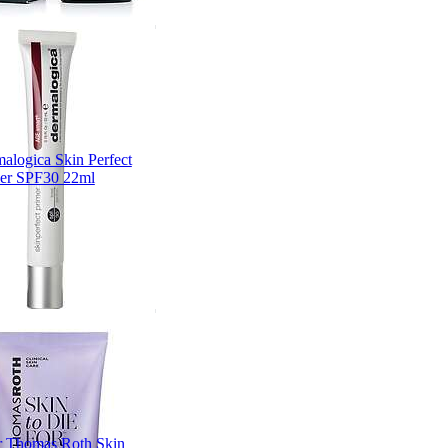
alogica Skin Perfect
er SPF30 22ml
r Thomas Roth Skin