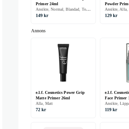
Primer 24ml
Powder Prim
Ansikte, Normal, Blandad, Torr, Fet, Alla, Mjukgörande, Återfuktande, Silikonfri, Gel
149 kr
129 kr
Annons
e.l.f. Cosmetics Power Grip
e.l.f. Cosmet
Matte Primer 26ml
Face Primer 
Alla, Matt
72 kr
119 kr