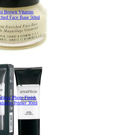
i Brown Vitamin
ched Face Base 50ml
hbox Photo Finish
dation Primer 30ml