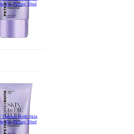
ie For Primer 30ml
r Thomas Roth Skin
ie For Primer 30ml