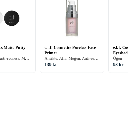
ics Matte Putty
e.l.f. Cosmetics Poreless Face
e.l.f. C
Primer
Eyeshad
Ansikte, Fet, Anti-redness, Matt, Porminimering, Kräm
Ansikte, Alla, Mogen, Anti-redness, Mjukgörande, Återfuktande, Lyster, Motverkar åldrande, Matt, Porminimering, Kräm
Ögon
139 kr
93 kr