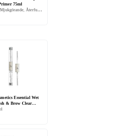
rimer 75ml
Ansikte, Mjukgörande, Återfuktande, Gel
osmetics Essential Wet
ash & Brow Clear
el