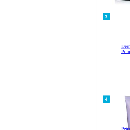
3
Derm
Prim
4
Pete