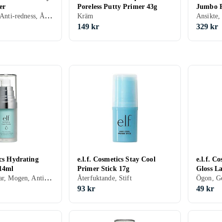
er
Poreless Putty Primer 43g
Jumbo P
Ansikte, Alla, Anti-redness, Återfuktande, Matt, Porminimering, Kräm
Kräm
149 kr
329 kr
ics Hydrating
e.l.f. Cosmetics Stay Cool
e.l.f. C
14ml
Primer Stick 17g
Gloss L
Ansikte, Läppar, Mogen, Anti-redness, Mjukgörande, Återfuktande, Lyster, Motverkar åldrande, Matt, Porminimering, Kräm
Återfuktande, Stift
Mascara
Ögon, G
93 kr
49 kr