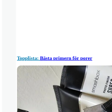
Topplista:
Bästa primern för porer