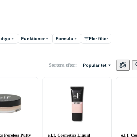
dtyp
Funktioner
Formula
Fler filter
Sortera efter
:
Popularitet
cs Poreless Putty
e.l.f. Cosmetics Liquid
e.l.f. C