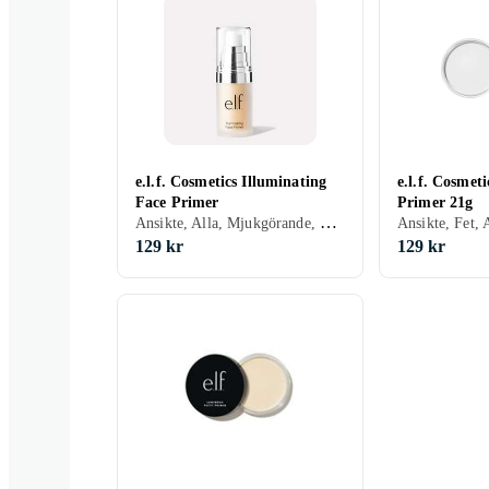
e.l.f. Cosmetics Illuminating
e.l.f. Cosmet
Face Primer
Primer 21g
Ansikte, Alla, Mjukgörande, Återfuktande, Lyster, Porminimering, Kräm
129 kr
129 kr