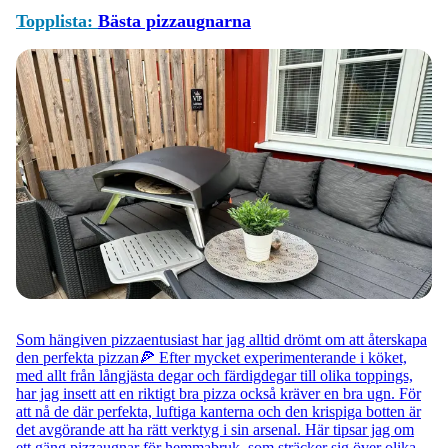
Topplista:
Bästa pizzaugnarna
Som hängiven pizzaentusiast har jag alltid drömt om att återskapa
den perfekta pizzan🍕 Efter mycket experimenterande i köket,
med allt från långjästa degar och färdigdegar till olika toppings,
har jag insett att en riktigt bra pizza också kräver en bra ugn. För
att nå de där perfekta, luftiga kanterna och den krispiga botten är
det avgörande att ha rätt verktyg i sin arsenal. Här tipsar jag om
ett gäng pizzaugnar för hemmabruk, som sträcker sig över olika