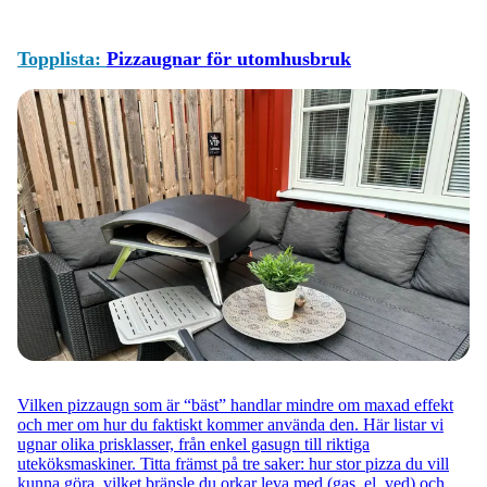
Topplista:
Pizzaugnar för utomhusbruk
Vilken pizzaugn som är “bäst” handlar mindre om maxad effekt
och mer om hur du faktiskt kommer använda den. Här listar vi
ugnar olika prisklasser, från enkel gasugn till riktiga
uteköksmaskiner. Titta främst på tre saker: hur stor pizza du vill
kunna göra, vilket bränsle du orkar leva med (gas, el, ved) och