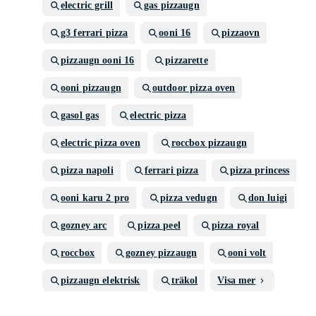
electric grill
gas pizzaugn
g3 ferrari pizza
ooni 16
pizzaovn
pizzaugn ooni 16
pizzarette
ooni pizzaugn
outdoor pizza oven
gasol gas
electric pizza
electric pizza oven
roccbox pizzaugn
pizza napoli
ferrari pizza
pizza princess
ooni karu 2 pro
pizza vedugn
don luigi
gozney arc
pizza peel
pizza royal
roccbox
gozney pizzaugn
ooni volt
pizzaugn elektrisk
träkol
Visa mer