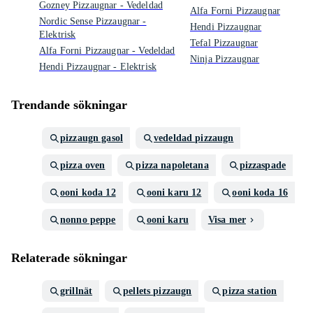
Gozney Pizzaugnar - Vedeldad
Alfa Forni Pizzaugnar
Nordic Sense Pizzaugnar -
Hendi Pizzaugnar
Elektrisk
Tefal Pizzaugnar
Alfa Forni Pizzaugnar - Vedeldad
Ninja Pizzaugnar
Hendi Pizzaugnar - Elektrisk
Trendande sökningar
pizzaugn gasol
vedeldad pizzaugn
pizza oven
pizza napoletana
pizzaspade
ooni koda 12
ooni karu 12
ooni koda 16
nonno peppe
ooni karu
Visa mer
Relaterade sökningar
grillnät
pellets pizzaugn
pizza station