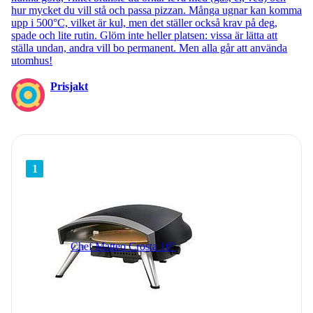
hur mycket du vill stå och passa pizzan. Många ugnar kan komma
upp i 500°C, vilket är kul, men det ställer också krav på deg,
spade och lite rutin. Glöm inte heller platsen: vissa är lätta att
ställa undan, andra vill bo permanent. Men alla går att använda
utomhus!
Prisjakt
1
Chef Matteo Crosta 16"