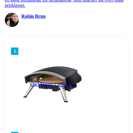
prisklasser.
Robin Brun
1
Chef Matteo Crosta 16"