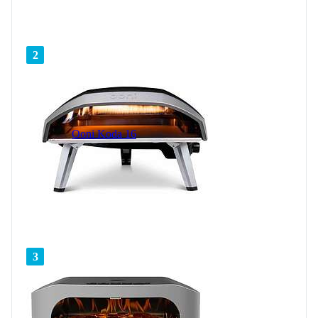
2
Ooni Koda 16
3