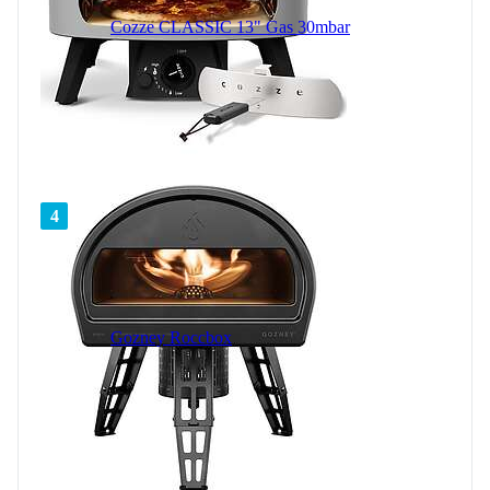
Cozze CLASSIC 13" Gas 30mbar
4
Gozney Roccbox