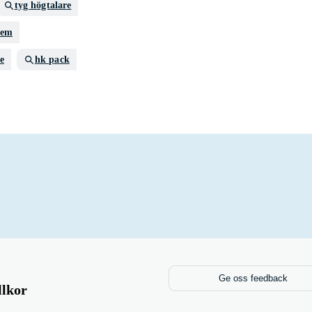
tyg högtalare
tem
e
hk pack
Ge oss feedback
llkor