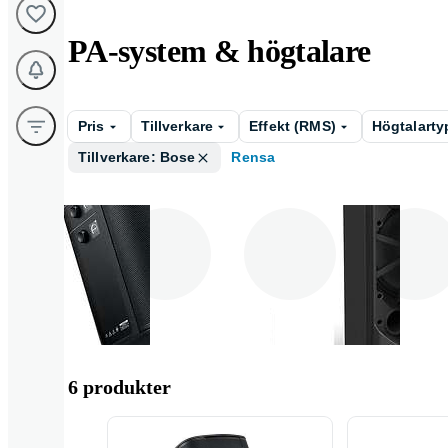
PA-system & högtalare
Pris
Tillverkare
Effekt (RMS)
Högtalarty
Tillverkare: Bose
Rensa
Kompletta PA -
Bärbara PA
PA - subwoof
system
6 produkter