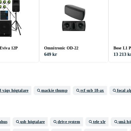
 Eviva 12P
Omnitronic OD-22
Bose L1 
649 kr
13 213 k
3 vägs högtalare
mackie thump
rcf sub 18-ax
focal a
mhus
usb högtalare
drive system
tele xlr
små hö