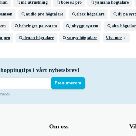
dman
mc utrustning
bose s1 pro
yamaha högtalare
 samson
audio pro högtalare
eltax högtalare
dj pa sys
tem
behringer pa system
inbyggt system
alto högtalar
m pro
denon högtalare
vonyx högtalare
Visa mer
hoppingtips i vårt nyhetsbrev!
Prenumerera
används
Om oss
Vi