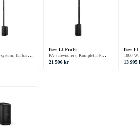
Bose L1 Pro16
Bose F1
Kompletta PA-system, Bärbara PA
PA-subwoofers, Kompletta PA-system, Bärbara PA
21 506 kr
13 995 