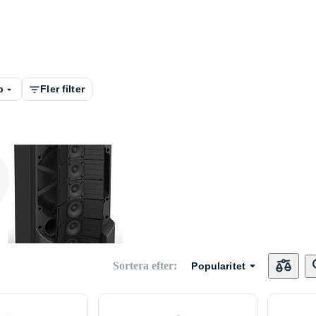
p
Fler filter
ers
Aktiva PA -
högtalare
Sortera efter
:
Popularitet