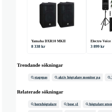
Yamaha DXR10 MKII
Electro Voice
8 338 kr
3 899 kr
Trendande sökningar
stagepas
aktiv högtalare monitor pa
Relaterade sökningar
hornhögtalare
bose s1
högtalare uto