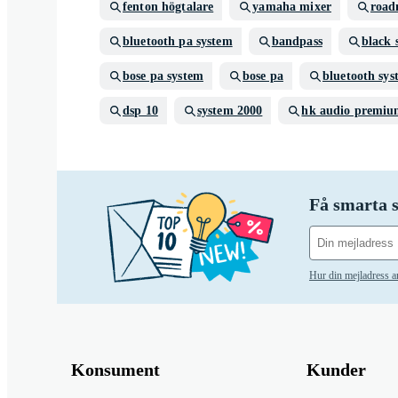
fenton högtalare
yamaha mixer
roa
bluetooth pa system
bandpass
black
bose pa system
bose pa
bluetooth sys
dsp 10
system 2000
hk audio premiu
Få smarta s
Hur din mejladress 
Konsument
Kunder