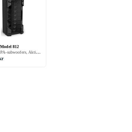
 Model 812
1000 W, PA-subwoofers, Aktiva PA-högtalare, Kompletta PA-system
kr