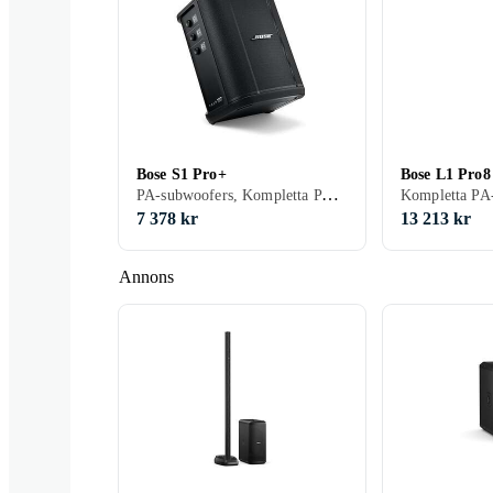
Bose S1 Pro+
Bose L1 Pro8
PA-subwoofers, Kompletta PA-system, Bärbara PA
7 378 kr
13 213 kr
Annons